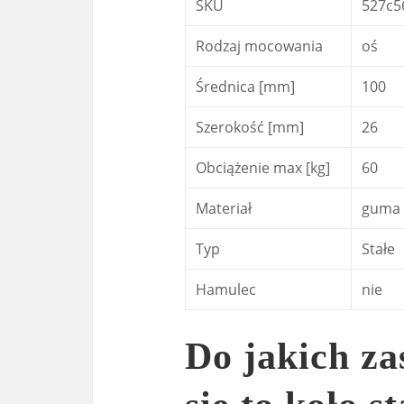
SKU
527c5
Rodzaj mocowania
oś
Średnica [mm]
100
Szerokość [mm]
26
Obciążenie max [kg]
60
Materiał
guma
Typ
Stałe
Hamulec
nie
Do jakich z