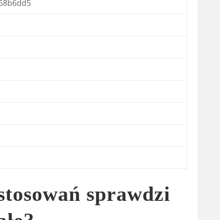
68b6dd5
astosowań sprawdzi