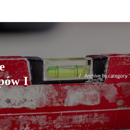
e
Archive by category
pów I