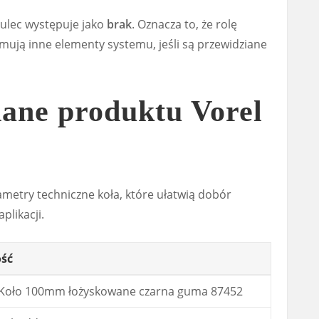
mulec występuje jako
brak
. Oznacza to, że rolę
ejmują inne elementy systemu, jeśli są przewidziane
dane produktu Vorel
ametry techniczne koła, które ułatwią dobór
plikacji.
ść
 Koło 100mm łożyskowane czarna guma 87452