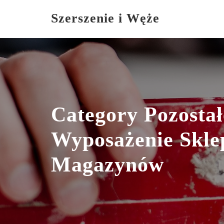
Skip
Szerszenie i Węże
to
content
Category Pozostał
Wyposażenie Skle
Magazynów