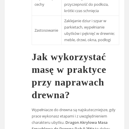
cechy
przyczepność do podłoża,
krótki czas schnięcia
Zaklejanie dziur i szpar w
parkietach, wypełnianie
Zastosowanie
ubytków i pęknięć w drewnie;
meble, drzwi, okna, podłogi
Jak wykorzystać
masę w praktyce
przy naprawach
drewna?
Wypełniacze do drewna są najskuteczniejsze, gdy
prace wykonasz etapami i z uwzględnieniem
charakteru ubytku.
Dragon Akrylowa Masa
Szpachlowa do Drewna Dąb 0,25Kg
to dobry