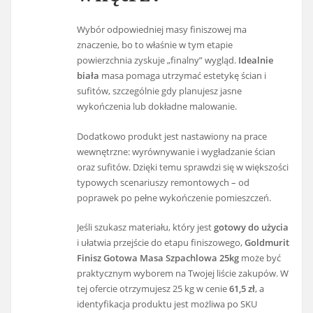
Wybór odpowiedniej masy finiszowej ma
znaczenie, bo to właśnie w tym etapie
powierzchnia zyskuje „finalny” wygląd.
Idealnie
biała
masa pomaga utrzymać estetykę ścian i
sufitów, szczególnie gdy planujesz jasne
wykończenia lub dokładne malowanie.
Dodatkowo produkt jest nastawiony na prace
wewnętrzne: wyrównywanie i wygładzanie ścian
oraz sufitów. Dzięki temu sprawdzi się w większości
typowych scenariuszy remontowych – od
poprawek po pełne wykończenie pomieszczeń.
Jeśli szukasz materiału, który jest
gotowy do użycia
i ułatwia przejście do etapu finiszowego,
Goldmurit
Finisz Gotowa Masa Szpachlowa 25kg
może być
praktycznym wyborem na Twojej liście zakupów. W
tej ofercie otrzymujesz 25 kg w cenie
61,5 zł
, a
identyfikacja produktu jest możliwa po SKU