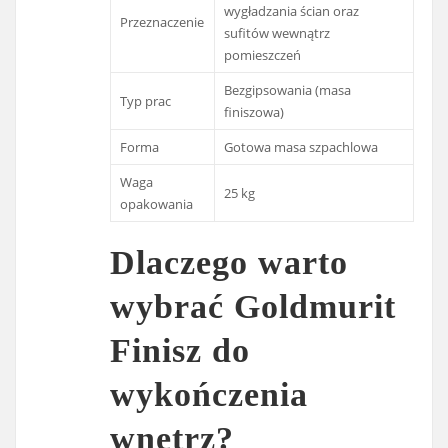
wygładzania ścian oraz
Przeznaczenie
sufitów wewnątrz
pomieszczeń
Bezgipsowania (masa
Typ prac
finiszowa)
Forma
Gotowa masa szpachlowa
Waga
25 kg
opakowania
Dlaczego warto
wybrać Goldmurit
Finisz do
wykończenia
wnętrz?