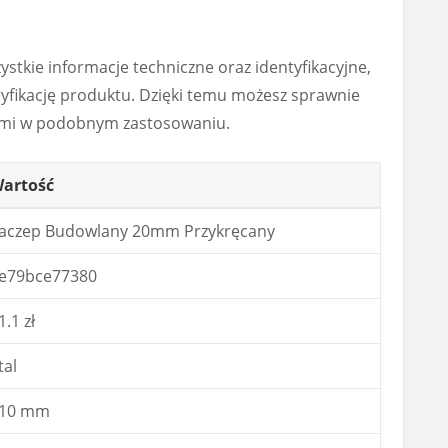
zystkie informacje techniczne oraz identyfikacyjne,
ryfikację produktu. Dzięki temu możesz sprawnie
ami w podobnym zastosowaniu.
artość
aczep Budowlany 20mm Przykręcany
e79bce77380
1.1 zł
tal
10 mm