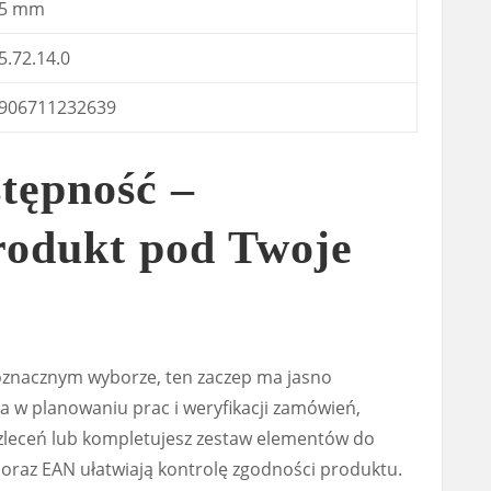
5 mm
5.72.14.0
906711232639
tępność –
rodukt pod Twoje
dnoznacznym wyborze, ten zaczep ma jasno
 w planowaniu prac i weryfikacji zamówień,
ka zleceń lub kompletujesz zestaw elementów do
oraz EAN ułatwiają kontrolę zgodności produktu.