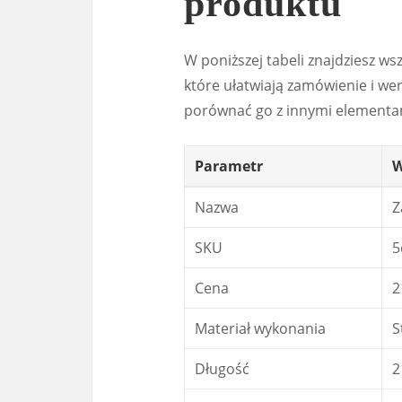
produktu
W poniższej tabeli znajdziesz ws
które ułatwiają zamówienie i we
porównać go z innymi element
Parametr
W
Nazwa
Z
SKU
5
Cena
2
Materiał wykonania
S
Długość
2