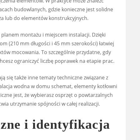
czenia elementów. W praktyce może znaleźć
racach budowlanych, gdzie konieczne jest solidne
a lub do elementów konstrukcyjnych.
 planem montażu i miejscem instalacji. Dzięki
m (210 mm długości i 45 mm szerokości) łatwiej
tów mocowania. To szczególnie przydatne, gdy
chcesz ograniczyć liczbę poprawek na etapie prac.
ją się także inne tematy techniczne związane z
talacja wodna w domu schemat, elementy kotłowni
czne jest, że wybierasz osprzęt o powtarzalnych
wia utrzymanie spójności w całej realizacji.
zne i identyfikacja