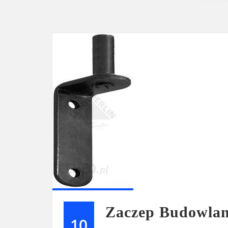
Zaczep Budowla
10