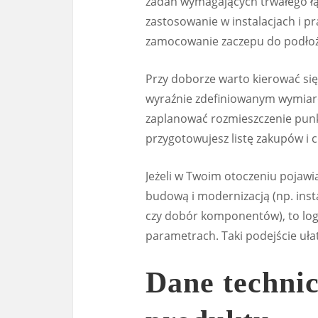
zadań wymagających trwałego łą
zastosowanie w instalacjach i p
zamocowanie zaczepu do podłoż
Przy doborze warto kierować się
wyraźnie zdefiniowanym wymiaro
zaplanować rozmieszczenie punk
przygotowujesz listę zakupów i 
Jeżeli w Twoim otoczeniu pojawia
budową i modernizacją (np. ins
czy dobór komponentów), to logi
parametrach. Taki podejście ułat
Dane technic