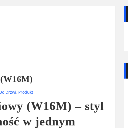
y (W16M)
 Do Drzwi
,
Produkt
iowy (W16M) – styl
lność w jednym