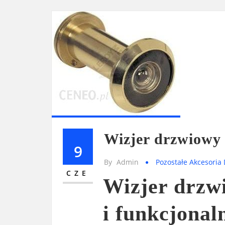
Wizjer drzwiow
9
By
Admin
Pozostałe Akcesoria
CZE
Wizjer drzw
i funkcjona