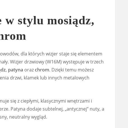
 w stylu mosiądz,
chrom
powodów, dla których wizjer staje się elementem
 mały. Wizjer drzwiowy (W16M) występuje w trzech
ądz
,
patyna
oraz
chrom
. Dzięki temu możesz
nia drzwi, klamek lub innych metalowych
je się z ciepłymi, klasycznymi wnętrzami i
rze. Patyna dodaje subtelnej, „antycznej” nuty, a
sny, neutralny wygląd.