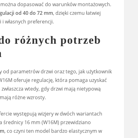
óry można dopasować do warunków montażowych.
gulacji od 40 do 72 mm
, dzięki czemu łatwiej
i własnych preferencji.
do różnych potrzeb
h
y od parametrów drzwi oraz tego, jak użytkownik
W16M oferuje regulację, która pomaga uzyskać
 zwłaszcza wtedy, gdy drzwi mają nietypową
mają różne wzrosty.
fercie występują wizjery w dwóch wariantach
la średnicy 16 mm (W16M) przewidziano
mm
, co czyni ten model bardzo elastycznym w