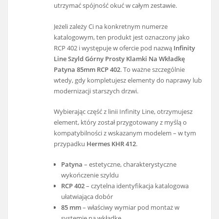
utrzymać spójność okuć w całym zestawie.
Jeżeli zależy Ci na konkretnym numerze
katalogowym, ten produkt jest oznaczony jako
RCP 402 i występuje w ofercie pod nazwą
Infinity
Line Szyld Górny Prosty Klamki Na Wkładkę
Patyna 85mm RCP 402
. To ważne szczególnie
wtedy, gdy kompletujesz elementy do naprawy lub
modernizacji starszych drzwi.
Wybierając część z linii Infinity Line, otrzymujesz
element, który został przygotowany z myślą o
kompatybilności z wskazanym modelem – w tym
przypadku
Hermes KHR 412
.
Patyna
– estetyczne, charakterystyczne
wykończenie szyldu
RCP 402
– czytelna identyfikacja katalogowa
ułatwiająca dobór
85 mm
– właściwy wymiar pod montaż w
systemie na wkładkę