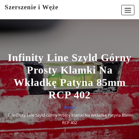
Skip
Szerszenie i Węże
to
content
Infinity Line Szyld Górny
Prosty Klamki Na
Wkładkę Patyna 85mm
RCP 402
Home
Infinity Line Szyld Górny Prosty Klamki Na Wkładkę Patyna 85mm
RCP 402