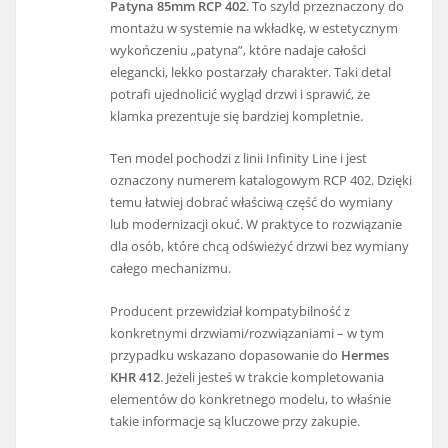
Patyna 85mm RCP 402
. To szyld przeznaczony do
montażu w systemie na wkładkę, w estetycznym
wykończeniu „patyna”, które nadaje całości
elegancki, lekko postarzały charakter. Taki detal
potrafi ujednolicić wygląd drzwi i sprawić, że
klamka prezentuje się bardziej kompletnie.
Ten model pochodzi z linii Infinity Line i jest
oznaczony numerem katalogowym RCP 402. Dzięki
temu łatwiej dobrać właściwą część do wymiany
lub modernizacji okuć. W praktyce to rozwiązanie
dla osób, które chcą odświeżyć drzwi bez wymiany
całego mechanizmu.
Producent przewidział kompatybilność z
konkretnymi drzwiami/rozwiązaniami – w tym
przypadku wskazano dopasowanie do
Hermes
KHR 412
. Jeżeli jesteś w trakcie kompletowania
elementów do konkretnego modelu, to właśnie
takie informacje są kluczowe przy zakupie.