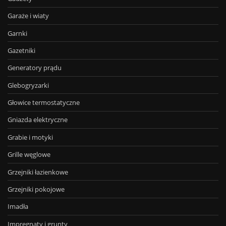
Garaże i wiaty
Garnki
Gazetniki
Generatory prądu
Glebogryzarki
Głowice termostatyczne
Gniazda elektryczne
Grabie i motyki
Grille węglowe
Grzejniki łazienkowe
Grzejniki pokojowe
Imadła
Impregnaty i grunty