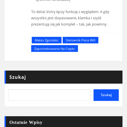
To detal, który łączy funkcję z wyglądem. A gdy
wszystko jest dopasowane, klamka i szyld
prezentują się jak komplet – tak, jak powinny.
Matex Zgorzelec
Sterownik Pieca Wifi
Zapotrzebowanie Na Ciepło
Szukaj
Szukaj
Ostatnie Wpisy