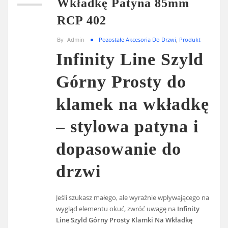
Wkładkę Patyna 85mm
RCP 402
By
Admin
Pozostałe Akcesoria Do Drzwi
,
Produkt
Infinity Line Szyld
Górny Prosty do
klamek na wkładkę
– stylowa patyna i
dopasowanie do
drzwi
Jeśli szukasz małego, ale wyraźnie wpływającego na
wygląd elementu okuć, zwróć uwagę na
Infinity
Line Szyld Górny Prosty Klamki Na Wkładkę