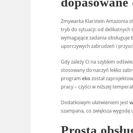
dopasowane 
Zmywarka Klarstein Amazonia o
tryb do sytuacji: od delikatnyc
wymagające zadania obsługuje
uporczywych zabrudzeń i przysch
Gdy zależy Ci na szybkim odświe
stosowany do naczyń lekko zab
program
eko
został zaprojektow
pracy – czyści w niższej temper
Dodatkowym ułatwieniem jest
w
szampana, co zwiększa wygodę uż
Prosta obsłu