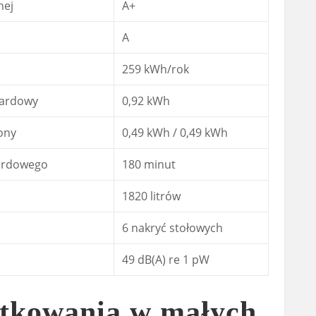
nej
A+
A
259 kWh/rok
dardowy
0,92 kWh
ony
0,49 kWh / 0,49 kWh
ardowego
180 minut
1820 litrów
6 nakryć stołowych
49 dB(A) re 1 pW
tkowania w małych