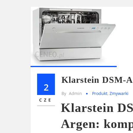
Klarstein DSM-A
2
By
Admin
Produkt
,
Zmywarki
CZE
Klarstein D
Argen: kom