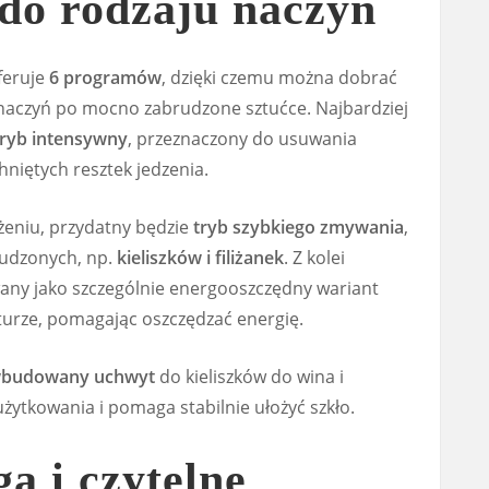
do rodzaju naczyń
feruje
6 programów
, dzięki czemu można dobrać
h naczyń po mocno zabrudzone sztućce. Najbardziej
tryb intensywny
, przeznaczony do usuwania
niętych resztek jedzenia.
żeniu, przydatny będzie
tryb szybkiego zmywania
,
rudzonych, np.
kieliszków i filiżanek
. Z kolei
any jako szczególnie energooszczędny wariant
aturze, pomagając oszczędzać energię.
budowany uchwyt
do kieliszków do wina i
ytkowania i pomaga stabilnie ułożyć szkło.
ga i czytelne