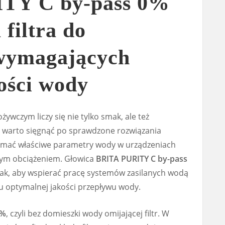
TY C by-pass 0%
 filtra do
wymagających
kości wody
ywczym liczy się nie tylko smak, ale też
 warto sięgnąć po sprawdzone rozwiązania
rzymać właściwe parametry wody w urządzeniach
żym obciążeniem. Głowica
BRITA PURITY C by-pass
ak, aby wspierać pracę systemów zasilanych wodą
 optymalnej jakości przepływu wody.
0%
, czyli bez domieszki wody omijającej filtr. W