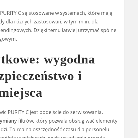
e PURITY C są stosowane w systemach, które mają
y dla różnych zastosowań, w tym m.in. dla
vendingowych. Dzięki temu łatwiej utrzymać spójne
ugowym.
ytkowe: wygodna
zpieczeństwo i
miejsca
ic PURITY C jest podejście do serwisowania.
wymiany
filtrów, który pozwala obsługiwać elementy
dzi. To realna oszczędność czasu dla personelu
ególnie w miejscach, gdzie urządzenia pracują