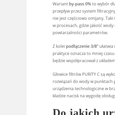
Wariant
by-pass 0%
to wybór dla
przepływ przez system filtracyjn
nie jest częściowo omijany. Tak
w procesach, gdzie jakość wody 
powtarzalności parametrów.
Z kolei
podłączenie 3/8”
ułatwia i
praktyce oznacza to mniej czas
będzie współpracował z układem,
Głowice filtrów PURITY C są wy
rozwiązań do wody w punktach g
urządzenia technologiczne w bra
kładzie nacisk na wygodę obsłu
Do jakich ur