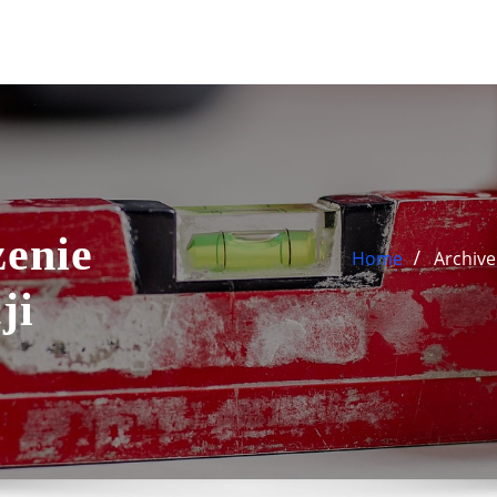
enie
Home
Archive
ji