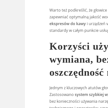
Warto też podkreślić, że głowic
zapewniać optymalną jakość wod
ekspresów do kawy
i urządzeń 
standardy w całym punkcie usł
Korzyści uż
wymiana, be
oszczędność 
Jednym z kluczowych atutów głow
Zastosowano
system szybkiej 
bez konieczności używania narzę
technicznego i operatorów, szcz