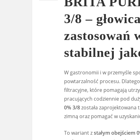
BRITA PURI
3/8 – głowica
zastosowań 
stabilnej ja
W gastronomii i w przemyśle spoż
powtarzalność procesu. Dlatego
filtracyjne, które pomagają ut
pracujących codziennie pod du
0% 3/8
została zaprojektowana t
zimną oraz pomagać w uzyskaniu
To wariant z
stałym obejściem 