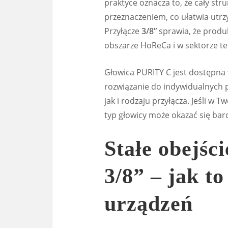
praktyce oznacza to, że cały stru
przeznaczeniem, co ułatwia ut
Przyłącze
3/8”
sprawia, że produk
obszarze HoReCa i w sektorze t
Głowica PURITY C jest dostępna 
rozwiązanie do indywidualnych 
jak i rodzaju przyłącza. Jeśli w 
typ głowicy może okazać się bar
Stałe obejśc
3/8” – jak t
urządzeń