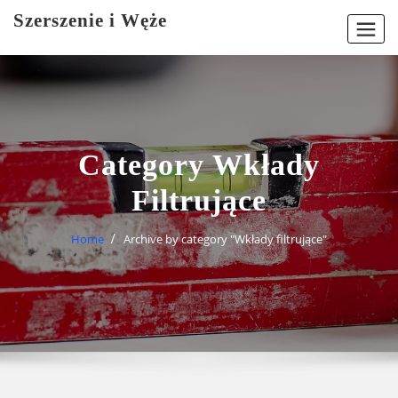
Skip
Szerszenie i Węże
to
content
Category Wkłady
Filtrujące
Home
Archive by category "Wkłady filtrujące"