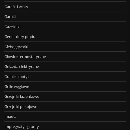
Garaże i wiaty
Garnki
Gazetniki
Generatory prądu
Glebogryzarki
Głowice termostatyczne
Gniazda elektryczne
Grabie i motyki
Grille węglowe
Grzejniki łazienkowe
Grzejniki pokojowe
Imadła
Impregnaty i grunty