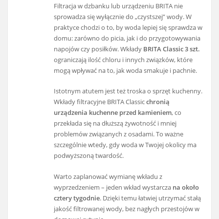
Filtracja w dzbanku lub urządzeniu BRITA nie
sprowadza się wyłącznie do „czystszej” wody. W
praktyce chodzi o to, by woda lepiej się sprawdza w
domu: zarówno do picia, jak i do przygotowywania
napojów czy posiłków. Wkłady
BRITA Classic 3 szt.
ograniczają ilość chloru i innych związków, które
mogą wpływać na to, jak woda smakuje i pachnie.
Istotnym atutem jest też troska o sprzęt kuchenny.
Wkłady filtracyjne BRITA Classic
chronią
urządzenia kuchenne przed kamieniem
, co
przekłada się na dłuższą żywotność i mniej
problemów związanych z osadami. To ważne
szczególnie wtedy, gdy woda w Twojej okolicy ma
podwyższoną twardość.
Warto zaplanować wymianę wkładu z
wyprzedzeniem – jeden wkład wystarcza
na około
cztery tygodnie
. Dzięki temu łatwiej utrzymać stałą
jakość filtrowanej wody, bez nagłych przestojów w