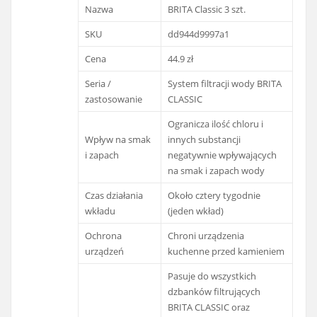
Nazwa
BRITA Classic 3 szt.
SKU
dd944d9997a1
Cena
44.9 zł
Seria /
System filtracji wody BRITA
zastosowanie
CLASSIC
Ogranicza ilość chloru i
Wpływ na smak
innych substancji
i zapach
negatywnie wpływających
na smak i zapach wody
Czas działania
Około cztery tygodnie
wkładu
(jeden wkład)
Ochrona
Chroni urządzenia
urządzeń
kuchenne przed kamieniem
Pasuje do wszystkich
dzbanków filtrujących
BRITA CLASSIC oraz