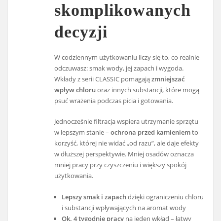
skomplikowanych
decyzji
W codziennym użytkowaniu liczy się to, co realnie
odczuwasz: smak wody, jej zapach i wygoda.
Wkłady z serii CLASSIC pomagają
zmniejszać
wpływ chloru
oraz innych substancji, które mogą
psuć wrażenia podczas picia i gotowania.
Jednocześnie filtracja wspiera utrzymanie sprzętu
w lepszym stanie –
ochrona przed kamieniem
to
korzyść, której nie widać „od razu”, ale daje efekty
w dłuższej perspektywie. Mniej osadów oznacza
mniej pracy przy czyszczeniu i większy spokój
użytkowania.
Lepszy smak i zapach
dzięki ograniczeniu chloru
i substancji wpływających na aromat wody
Ok. 4 tygodnie pracy
na jeden wkład – łatwy