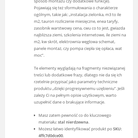
sposób montażu czy dodatkowe funkcje).
Pojawiają się też sformułowania o charakterze
ogólnym, takie jak: „instalacja zielonka, m3 to ile
m2, tauron rozliczenie miesięczne, enea taryfy,
zasobnik warstwowy cena, cwu co to jest, gwiazda
najbliższa ziemi, szkolenia internetowe, ile ziemi na
m2, kw skrót, elektrownia węglowa schemat,
panele montaż, czy pompa ciepła się opłaca, wat
moc”.
Te elementy wyglądają na fragmenty niezwiązanej
treści lub dodatkowe frazy, dlatego nie da się ich
rzetelnie przypisać jako parametry techniczne
produktu „dzięki progresywnemu uzębieniu”. Jeśli
zależy Ci na pełnym opisie użytkowym, warto
uzupełnić dane o brakujące informacje.
Masz zatem pewność co do kluczowego
materiału:
stal nierdzewna
.
Możesz łatwo identyfikować produkt po
SKU:
4ffc7d0dce00
.