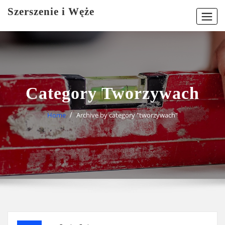
Skip
Szerszenie i Węże
to
content
Category Tworzywach
Home
Archive by category "tworzywach"