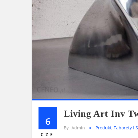
Living Art Inv T
6
By
Admin
Produkt
,
Taborety I S
CZE