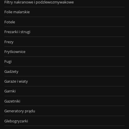
Filtry nakranowe i podzlewozmywakowe
Folie malarskie
Fotele
Frezarki i strugi
Frezy
Frytkownice
Fugi
Gadżety
Garaże i wiaty
Garnki
Gazetniki
Generatory prądu
Glebogryzarki