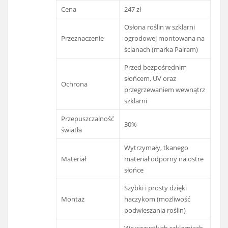
Cena
247 zł
Osłona roślin w szklarni
Przeznaczenie
ogrodowej montowana na
ścianach (marka Palram)
Przed bezpośrednim
słońcem, UV oraz
Ochrona
przegrzewaniem wewnątrz
szklarni
Przepuszczalność
30%
światła
Wytrzymały, tkanego
Materiał
materiał odporny na ostre
słońce
Szybki i prosty dzięki
Montaż
haczykom (możliwość
podwieszania roślin)