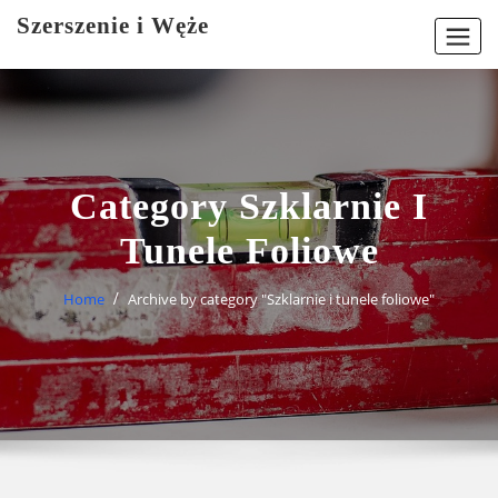
Skip
Szerszenie i Węże
to
content
Category Szklarnie I
Tunele Foliowe
Home
Archive by category "Szklarnie i tunele foliowe"