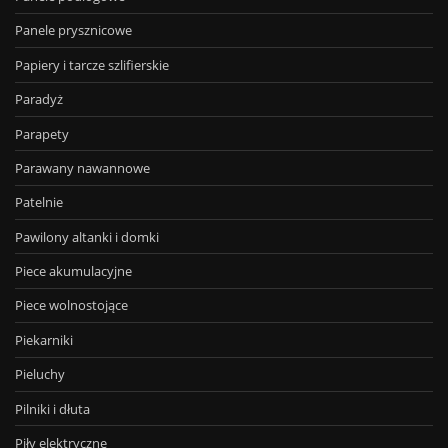
Panele prysznicowe
Papiery i tarcze szlifierskie
Paradyż
Parapety
Parawany nawannowe
Patelnie
Pawilony altanki i domki
Piece akumulacyjne
Piece wolnostojące
Piekarniki
Pieluchy
Pilniki i dłuta
Piły elektryczne