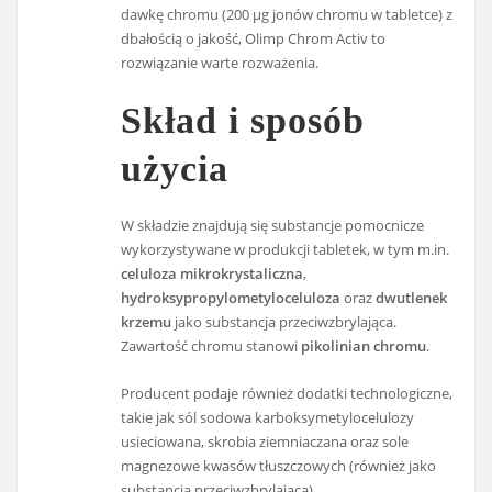
dawkę chromu (200 µg jonów chromu w tabletce) z
dbałością o jakość, Olimp Chrom Activ to
rozwiązanie warte rozważenia.
Skład i sposób
użycia
W składzie znajdują się substancje pomocnicze
wykorzystywane w produkcji tabletek, w tym m.in.
celuloza mikrokrystaliczna
,
hydroksypropylometyloceluloza
oraz
dwutlenek
krzemu
jako substancja przeciwzbrylająca.
Zawartość chromu stanowi
pikolinian chromu
.
Producent podaje również dodatki technologiczne,
takie jak sól sodowa karboksymetylocelulozy
usieciowana, skrobia ziemniaczana oraz sole
magnezowe kwasów tłuszczowych (również jako
substancja przeciwzbrylająca).