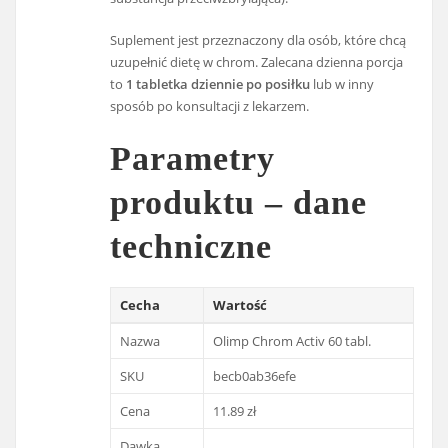
Suplement jest przeznaczony dla osób, które chcą
uzupełnić dietę w chrom. Zalecana dzienna porcja
to
1 tabletka dziennie po posiłku
lub w inny
sposób po konsultacji z lekarzem.
Parametry
produktu – dane
techniczne
Cecha
Wartość
Nazwa
Olimp Chrom Activ 60 tabl.
SKU
becb0ab36efe
Cena
11.89 zł
Dawka