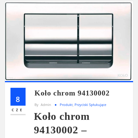
Koło chrom 94130002
8
By
Admin
Produkt
,
Przyciski Spłukujące
CZE
Koło chrom
94130002 –