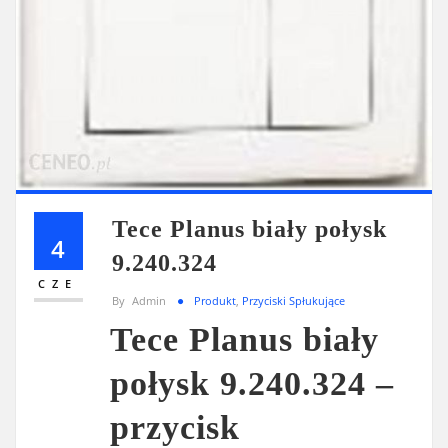
Tece Planus biały połysk
4
9.240.324
CZE
By
Admin
Produkt
,
Przyciski Spłukujące
Tece Planus biały
połysk 9.240.324 –
przycisk