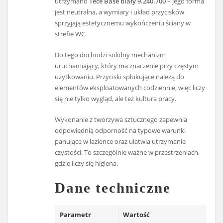
utrzymano
Tece Base biały 9.240.700
– jego forma
jest neutralna, a wymiary i układ przycisków
sprzyjają estetycznemu wykończeniu ściany w
strefie WC.
Do tego dochodzi solidny mechanizm
uruchamiający, który ma znaczenie przy częstym
użytkowaniu. Przyciski spłukujące należą do
elementów eksploatowanych codziennie, więc liczy
się nie tylko wygląd, ale też kultura pracy.
Wykonanie z tworzywa sztucznego zapewnia
odpowiednią odporność na typowe warunki
panujące w łazience oraz ułatwia utrzymanie
czystości. To szczególnie ważne w przestrzeniach,
gdzie liczy się higiena.
Dane techniczne
Parametr
Wartość