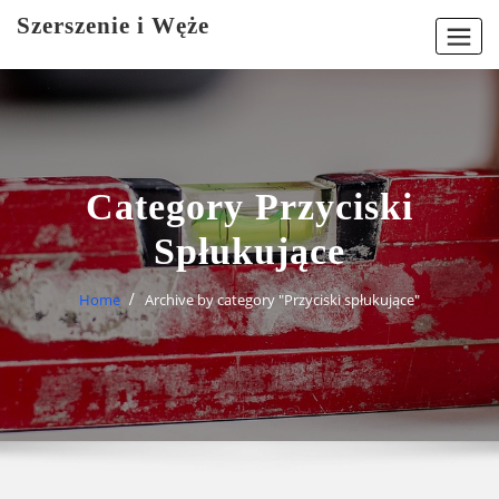
Skip
Szerszenie i Węże
to
content
Category Przyciski
Spłukujące
Home
Archive by category "Przyciski spłukujące"