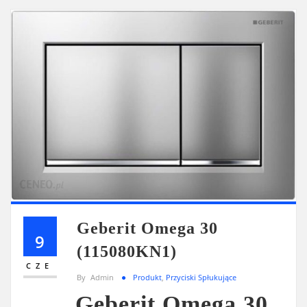
Geberit Omega 30
9
(115080KN1)
CZE
By
Admin
Produkt
,
Przyciski Spłukujące
Geberit Omega 30