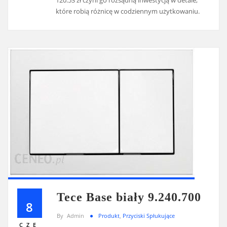
120.53 zł czyni go rozsądną inwestycją w detale,
które robią różnicę w codziennym użytkowaniu.
Tece Base biały 9.240.700
8
By
Admin
Produkt
,
Przyciski Spłukujące
CZE