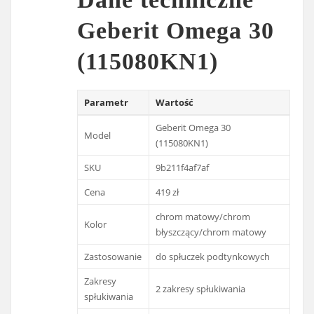
Geberit Omega 30
(115080KN1)
Parametr
Wartość
Geberit Omega 30
Model
(115080KN1)
SKU
9b211f4af7af
Cena
419 zł
chrom matowy/chrom
Kolor
błyszczący/chrom matowy
Zastosowanie
do spłuczek podtynkowych
Zakresy
2 zakresy spłukiwania
spłukiwania