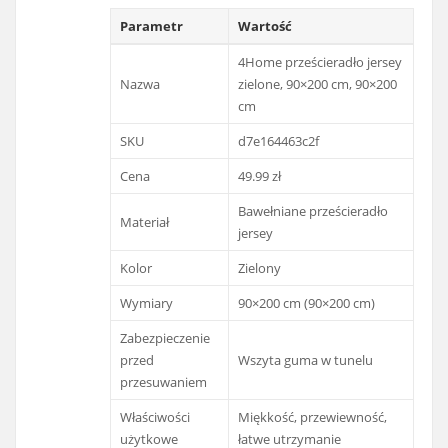
Parametr
Wartość
4Home prześcieradło jersey
Nazwa
zielone, 90×200 cm, 90×200
cm
SKU
d7e164463c2f
Cena
49.99 zł
Bawełniane prześcieradło
Materiał
jersey
Kolor
Zielony
Wymiary
90×200 cm (90×200 cm)
Zabezpieczenie
przed
Wszyta guma w tunelu
przesuwaniem
Właściwości
Miękkość, przewiewność,
użytkowe
łatwe utrzymanie