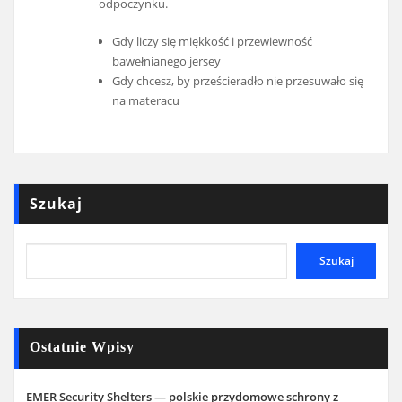
odpoczynku.
Gdy liczy się miękkość i przewiewność
bawełnianego jersey
Gdy chcesz, by prześcieradło nie przesuwało się
na materacu
Szukaj
Szukaj
Ostatnie Wpisy
EMER Security Shelters — polskie przydomowe schrony z