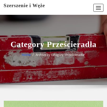
Skip
Szerszenie i Węże
to
content
Category Prześcieradła
Home
Archive by category "Prześcieradła"