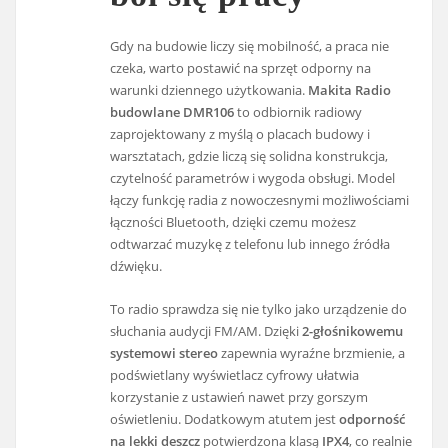
Gdy na budowie liczy się mobilność, a praca nie
czeka, warto postawić na sprzęt odporny na
warunki dziennego użytkowania.
Makita Radio
budowlane DMR106
to odbiornik radiowy
zaprojektowany z myślą o placach budowy i
warsztatach, gdzie liczą się solidna konstrukcja,
czytelność parametrów i wygoda obsługi. Model
łączy funkcję radia z nowoczesnymi możliwościami
łączności Bluetooth, dzięki czemu możesz
odtwarzać muzykę z telefonu lub innego źródła
dźwięku.
To radio sprawdza się nie tylko jako urządzenie do
słuchania audycji FM/AM. Dzięki
2-głośnikowemu
systemowi stereo
zapewnia wyraźne brzmienie, a
podświetlany wyświetlacz cyfrowy ułatwia
korzystanie z ustawień nawet przy gorszym
oświetleniu. Dodatkowym atutem jest
odporność
na lekki deszcz
potwierdzona klasą
IPX4
, co realnie