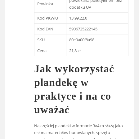
powlekana polietylenem bez
Powłoka
dodatku UV
Kod PKWiU
13.99.22.0
Kod EAN
5906725222145
SKU
80e9a00f8a98
Cena
21,8 zł
Jak wykorzystać
plandekę w
praktyce i na co
uważać
Najczęściej plandeki w formacie 3×4 m służą jako
osłona materiałów budowlanych, sprzętu