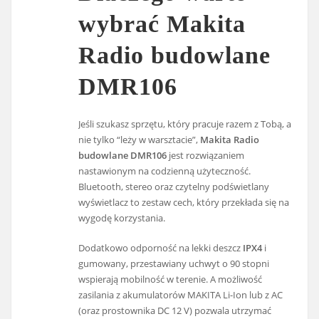
wybrać Makita
Radio budowlane
DMR106
Jeśli szukasz sprzętu, który pracuje razem z Tobą, a
nie tylko “leży w warsztacie”,
Makita Radio
budowlane DMR106
jest rozwiązaniem
nastawionym na codzienną użyteczność.
Bluetooth, stereo oraz czytelny podświetlany
wyświetlacz to zestaw cech, który przekłada się na
wygodę korzystania.
Dodatkowo odporność na lekki deszcz
IPX4
i
gumowany, przestawiany uchwyt o 90 stopni
wspierają mobilność w terenie. A możliwość
zasilania z akumulatorów MAKITA Li-Ion lub z AC
(oraz prostownika DC 12 V) pozwala utrzymać