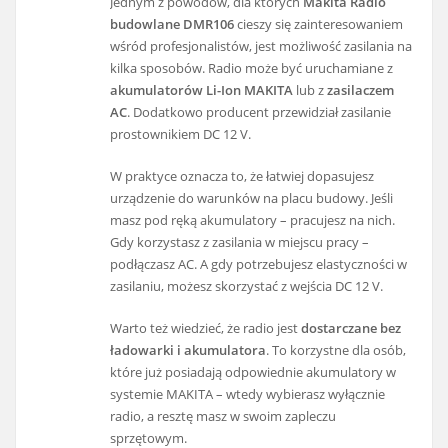
Jednym z powodów, dla których
Makita Radio
budowlane DMR106
cieszy się zainteresowaniem
wśród profesjonalistów, jest możliwość zasilania na
kilka sposobów. Radio może być uruchamiane z
akumulatorów Li-Ion MAKITA
lub z
zasilaczem
AC
. Dodatkowo producent przewidział zasilanie
prostownikiem DC 12 V.
W praktyce oznacza to, że łatwiej dopasujesz
urządzenie do warunków na placu budowy. Jeśli
masz pod ręką akumulatory – pracujesz na nich.
Gdy korzystasz z zasilania w miejscu pracy –
podłączasz AC. A gdy potrzebujesz elastyczności w
zasilaniu, możesz skorzystać z wejścia DC 12 V.
Warto też wiedzieć, że radio jest
dostarczane bez
ładowarki i akumulatora
. To korzystne dla osób,
które już posiadają odpowiednie akumulatory w
systemie MAKITA – wtedy wybierasz wyłącznie
radio, a resztę masz w swoim zapleczu
sprzętowym.