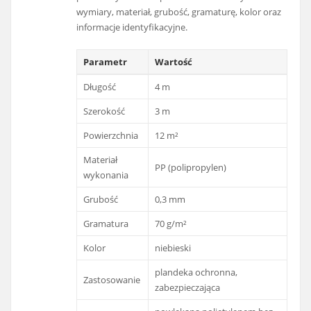
wymiary, materiał, grubość, gramaturę, kolor oraz
informacje identyfikacyjne.
Parametr
Wartość
Długość
4 m
Szerokość
3 m
Powierzchnia
12 m²
Materiał
PP (polipropylen)
wykonania
Grubość
0,3 mm
Gramatura
70 g/m²
Kolor
niebieski
plandeka ochronna,
Zastosowanie
zabezpieczająca