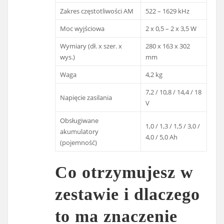
Zakres częstotliwości AM
522 – 1629 kHz
Moc wyjściowa
2 x 0,5 – 2 x 3,5 W
Wymiary (dł. x szer. x
280 x 163 x 302
wys.)
mm
Waga
4,2 kg
7,2 / 10,8 / 14,4 / 18
Napięcie zasilania
V
Obsługiwane
1,0 / 1,3 / 1,5 / 3,0 /
akumulatory
4,0 / 5,0 Ah
(pojemność)
Co otrzymujesz w
zestawie i dlaczego
to ma znaczenie