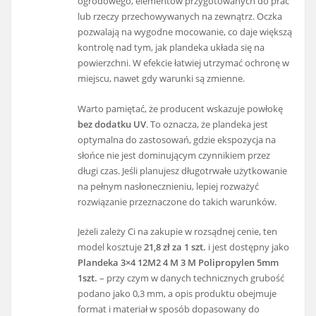
ogrodowego, elementów przygotowanych do prac
lub rzeczy przechowywanych na zewnątrz. Oczka
pozwalają na wygodne mocowanie, co daje większą
kontrolę nad tym, jak plandeka układa się na
powierzchni. W efekcie łatwiej utrzymać ochronę w
miejscu, nawet gdy warunki są zmienne.
Warto pamiętać, że producent wskazuje powłokę
bez dodatku UV
. To oznacza, że plandeka jest
optymalna do zastosowań, gdzie ekspozycja na
słońce nie jest dominującym czynnikiem przez
długi czas. Jeśli planujesz długotrwałe użytkowanie
na pełnym nasłonecznieniu, lepiej rozważyć
rozwiązanie przeznaczone do takich warunków.
Jeżeli zależy Ci na zakupie w rozsądnej cenie, ten
model kosztuje
21,8 zł za 1 szt.
i jest dostępny jako
Plandeka 3×4 12M2 4 M 3 M Polipropylen 5mm
1szt.
– przy czym w danych technicznych grubość
podano jako 0,3 mm, a opis produktu obejmuje
format i materiał w sposób dopasowany do