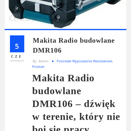
Makita Radio budowlane
5
DMR106
CZE
By
Admin
Pozostałe Wyposażenie Warsztatowe
,
Produkt
Makita Radio
budowlane
DMR106 – dźwięk
w terenie, który nie
boi się pracy