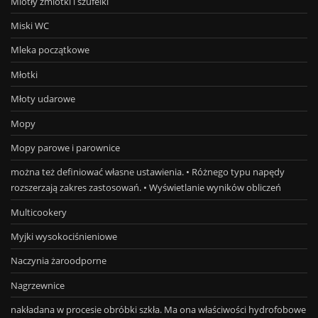
Miotły zmiotki i szufelki
Miski WC
Mleka początkowe
Młotki
Młoty udarowe
Mopy
Mopy parowe i parownice
można też definiować własne ustawienia. • Różnego typu napędy
rozszerzają zakres zastosowań. • Wyświetlanie wyników obliczeń
Multicookery
Myjki wysokociśnieniowe
Naczynia żaroodporne
Nagrzewnice
nakładana w procesie obróbki szkła. Ma ona właściwości hydrofobowe