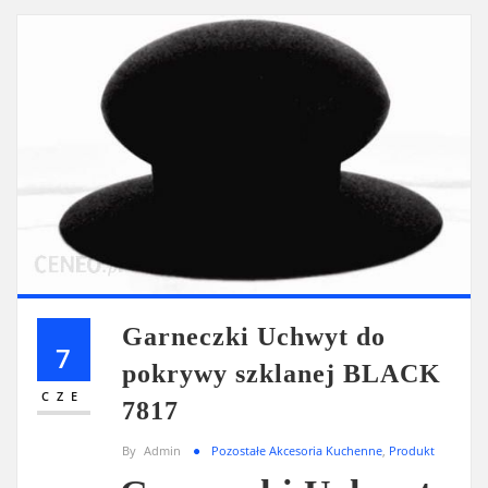
Garneczki Uchwyt do
7
pokrywy szklanej BLACK
CZE
7817
By
Admin
Pozostałe Akcesoria Kuchenne
,
Produkt