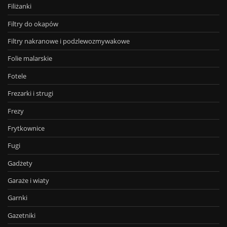
Filiżanki
Filtry do okapów
Filtry nakranowe i podzlewozmywakowe
Folie malarskie
Fotele
Frezarki i strugi
Frezy
Frytkownice
Fugi
Gadżety
Garaże i wiaty
Garnki
Gazetniki