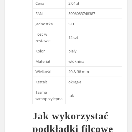
Cena
2.04 zł
EAN
5906083748387
Jednostka
SZT
Ilość w
12 szt.
zestawie
Kolor
biały
Materiał
włóknina
Wielkość
20 & 38 mm
Kształt
okrągłe
Taśma
tak
samoprzylepna
Jak wykorzystać
podkładki filcowe