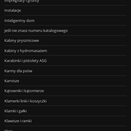
Impregnaty i grunty
Instalacje
Inteligentny dom
jeśli nie znasz numeru katalogowego
Kabiny prysznicowe
Kabiny z hydromasażem
Karabinki i pistolety ASG
Karmy dla psów
Karnisze
Kątowniki i kątomierze
Klamerki linki i koszyczki
Klamki i gałki
Klawisze i ramki
Kleje