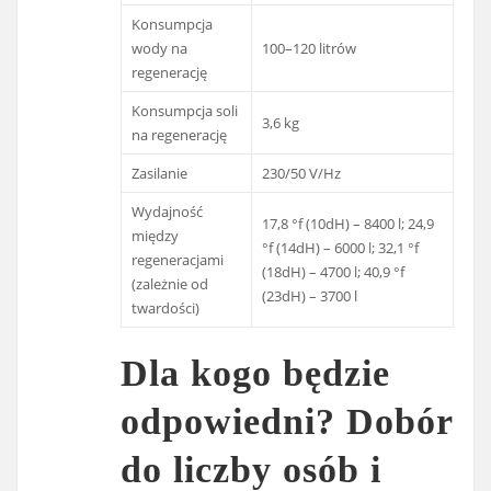
Konsumpcja
wody na
100–120 litrów
regenerację
Konsumpcja soli
3,6 kg
na regenerację
Zasilanie
230/50 V/Hz
Wydajność
17,8 °f (10dH) – 8400 l; 24,9
między
°f (14dH) – 6000 l; 32,1 °f
regeneracjami
(18dH) – 4700 l; 40,9 °f
(zależnie od
(23dH) – 3700 l
twardości)
Dla kogo będzie
odpowiedni? Dobór
do liczby osób i