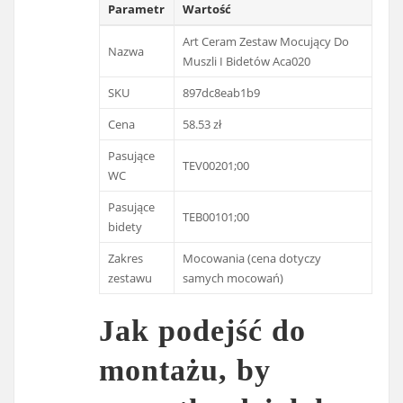
Parametr
Wartość
Art Ceram Zestaw Mocujący Do
Nazwa
Muszli I Bidetów Aca020
SKU
897dc8eab1b9
Cena
58.53 zł
Pasujące
TEV00201;00
WC
Pasujące
TEB00101;00
bidety
Zakres
Mocowania (cena dotyczy
zestawu
samych mocowań)
Jak podejść do
montażu, by