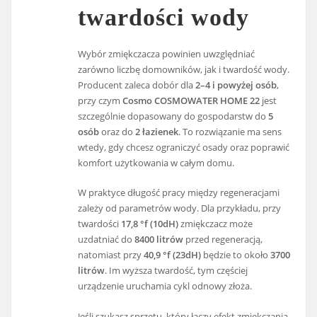
twardości wody
Wybór zmiękczacza powinien uwzględniać
zarówno liczbę domowników, jak i twardość wody.
Producent zaleca dobór dla
2–4 i powyżej osób
,
przy czym
Cosmo COSMOWATER HOME 22
jest
szczególnie dopasowany do gospodarstw do
5
osób
oraz do
2 łazienek
. To rozwiązanie ma sens
wtedy, gdy chcesz ograniczyć osady oraz poprawić
komfort użytkowania w całym domu.
W praktyce długość pracy między regeneracjami
zależy od parametrów wody. Dla przykładu, przy
twardości
17,8 °f (10dH)
zmiękczacz może
uzdatniać do
8400 litrów
przed regeneracją,
natomiast przy
40,9 °f (23dH)
będzie to około
3700
litrów
. Im wyższa twardość, tym częściej
urządzenie uruchamia cykl odnowy złoża.
Jeśli szukasz sprzętu, który łączy efekt zmiękczania