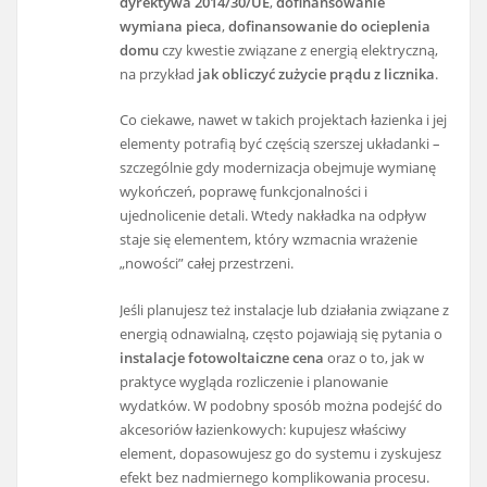
dyrektywa 2014/30/UE
,
dofinansowanie
wymiana pieca
,
dofinansowanie do ocieplenia
domu
czy kwestie związane z energią elektryczną,
na przykład
jak obliczyć zużycie prądu z licznika
.
Co ciekawe, nawet w takich projektach łazienka i jej
elementy potrafią być częścią szerszej układanki –
szczególnie gdy modernizacja obejmuje wymianę
wykończeń, poprawę funkcjonalności i
ujednolicenie detali. Wtedy nakładka na odpływ
staje się elementem, który wzmacnia wrażenie
„nowości” całej przestrzeni.
Jeśli planujesz też instalacje lub działania związane z
energią odnawialną, często pojawiają się pytania o
instalacje fotowoltaiczne cena
oraz o to, jak w
praktyce wygląda rozliczenie i planowanie
wydatków. W podobny sposób można podejść do
akcesoriów łazienkowych: kupujesz właściwy
element, dopasowujesz go do systemu i zyskujesz
efekt bez nadmiernego komplikowania procesu.