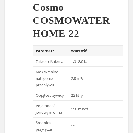
Cosmo
COSMOWATER
HOME 22
Parametr
Wartość
Zakres ciśnienia
1,3–8,0 bar
Maksymalne
natężenie
2,0 m³/h
przepływu
Objętość żywicy
22 litry
Pojemność
150 m³×°f
jonowymienna
Średnica
1″
przyłącza