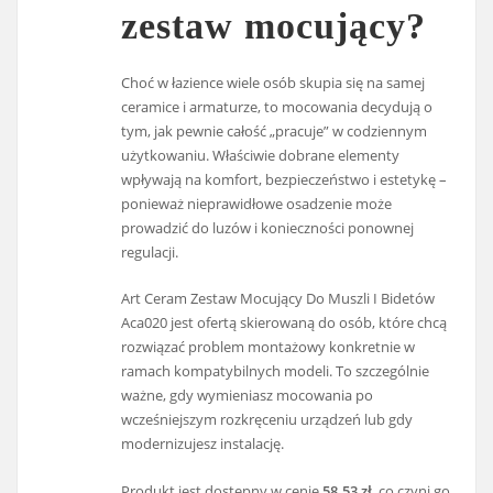
zestaw mocujący?
Choć w łazience wiele osób skupia się na samej
ceramice i armaturze, to mocowania decydują o
tym, jak pewnie całość „pracuje” w codziennym
użytkowaniu. Właściwie dobrane elementy
wpływają na komfort, bezpieczeństwo i estetykę –
ponieważ nieprawidłowe osadzenie może
prowadzić do luzów i konieczności ponownej
regulacji.
Art Ceram Zestaw Mocujący Do Muszli I Bidetów
Aca020 jest ofertą skierowaną do osób, które chcą
rozwiązać problem montażowy konkretnie w
ramach kompatybilnych modeli. To szczególnie
ważne, gdy wymieniasz mocowania po
wcześniejszym rozkręceniu urządzeń lub gdy
modernizujesz instalację.
Produkt jest dostępny w cenie
58.53 zł
, co czyni go