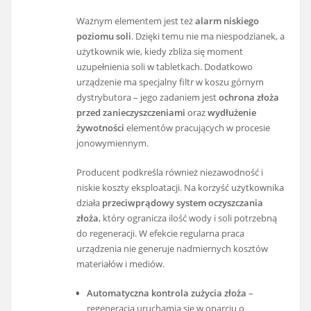
Ważnym elementem jest też
alarm niskiego
poziomu soli
. Dzięki temu nie ma niespodzianek, a
użytkownik wie, kiedy zbliża się moment
uzupełnienia soli w tabletkach. Dodatkowo
urządzenie ma specjalny filtr w koszu górnym
dystrybutora – jego zadaniem jest
ochrona złoża
przed zanieczyszczeniami
oraz
wydłużenie
żywotności
elementów pracujących w procesie
jonowymiennym.
Producent podkreśla również niezawodność i
niskie koszty eksploatacji. Na korzyść użytkownika
działa
przeciwprądowy system oczyszczania
złoża
, który ogranicza ilość wody i soli potrzebną
do regeneracji. W efekcie regularna praca
urządzenia nie generuje nadmiernych kosztów
materiałów i mediów.
Automatyczna kontrola zużycia złoża
–
regeneracja uruchamia się w oparciu o