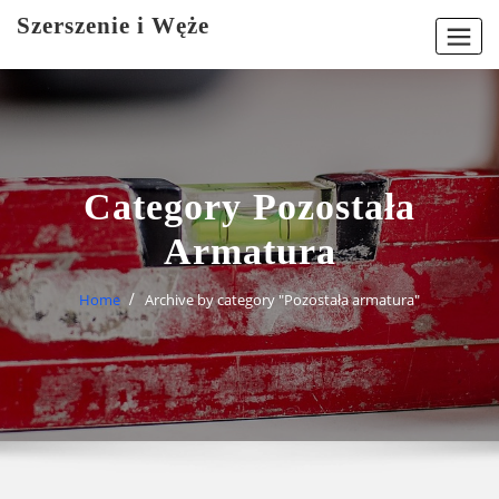
Skip
Szerszenie i Węże
to
content
Category Pozostała
Armatura
Home
Archive by category "Pozostała armatura"