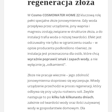
regeneracja złoża
W
Cosmo COSMOWATER HOME 22
kluczową rolę
pełni specjalne złoże jonowymienne. Gdy woda
przepływa przez urządzenie, jony wapnia i
magnezu zostają związane w strukturze złoża, a do
instalacji trafia woda o niższej twardości. Efekt jest
odczuwalny nie tylko w ograniczeniu osadu – w
opisie producenta podkreślono również, że
instalacja jest przeznaczona dla osób, które chcą
wyraźnie poprawić smak i zapach wody
, a nie
wyłącznie ją „odkamienić”.
Złoże nie pracuje wiecznie – jego zdolność
jonowymienna stopniowo się wyczerpuje. Wtedy
urządzenie przechodzi w proces regeneracji, który
odbywa się przy użyciu roztworu soli. Zwykle
następuje to po
kilku lub kilkunastu dniach
,
zależnie od twardości wody oraz ilości zużywanej
wody w gospodarstwie domowym. Dla