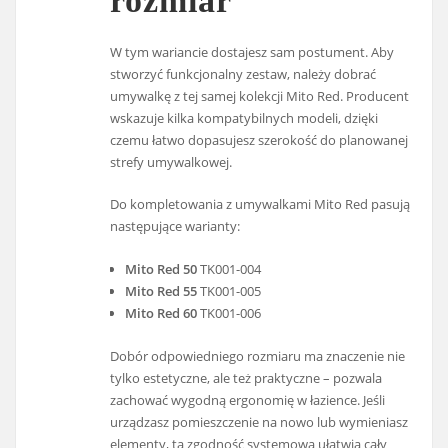
rozmiar
W tym wariancie dostajesz sam postument. Aby
stworzyć funkcjonalny zestaw, należy dobrać
umywalkę z tej samej kolekcji Mito Red. Producent
wskazuje kilka kompatybilnych modeli, dzięki
czemu łatwo dopasujesz szerokość do planowanej
strefy umywalkowej.
Do kompletowania z umywalkami Mito Red pasują
następujące warianty:
Mito Red 50
TK001-004
Mito Red 55
TK001-005
Mito Red 60
TK001-006
Dobór odpowiedniego rozmiaru ma znaczenie nie
tylko estetyczne, ale też praktyczne – pozwala
zachować wygodną ergonomię w łazience. Jeśli
urządzasz pomieszczenie na nowo lub wymieniasz
elementy, ta zgodność systemowa ułatwia cały