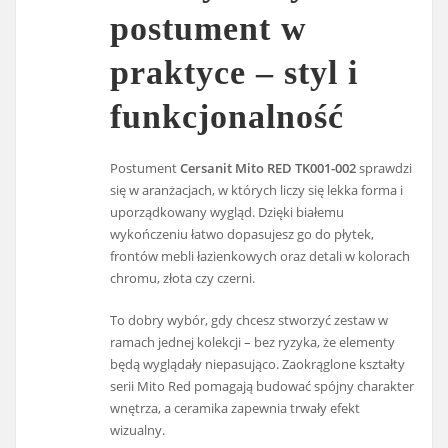
postument w
praktyce – styl i
funkcjonalność
Postument
Cersanit Mito RED TK001-002
sprawdzi
się w aranżacjach, w których liczy się lekka forma i
uporządkowany wygląd. Dzięki białemu
wykończeniu łatwo dopasujesz go do płytek,
frontów mebli łazienkowych oraz detali w kolorach
chromu, złota czy czerni.
To dobry wybór, gdy chcesz stworzyć zestaw w
ramach jednej kolekcji – bez ryzyka, że elementy
będą wyglądały niepasująco. Zaokrąglone kształty
serii Mito Red pomagają budować spójny charakter
wnętrza, a ceramika zapewnia trwały efekt
wizualny.