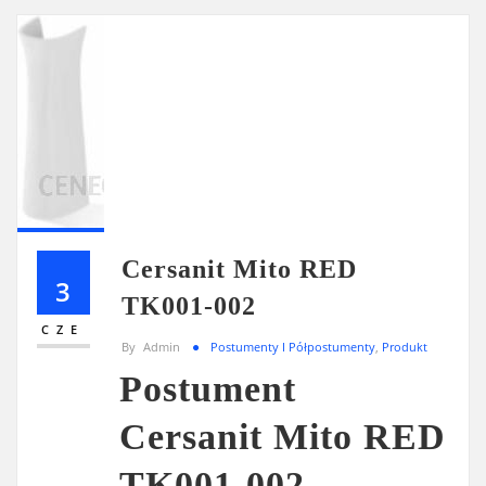
Cersanit Mito RED
3
TK001-002
CZE
By
Admin
Postumenty I Półpostumenty
,
Produkt
Postument
Cersanit Mito RED
TK001-002 –