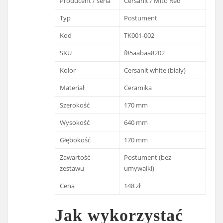
Producent / seria
Cersanit / Mito Red
Typ
Postument
Kod
TK001-002
SKU
f85aabaa8202
Kolor
Cersanit white (biały)
Materiał
Ceramika
Szerokość
170 mm
Wysokość
640 mm
Głębokość
170 mm
Zawartość
Postument (bez
zestawu
umywalki)
Cena
148 zł
Jak wykorzystać