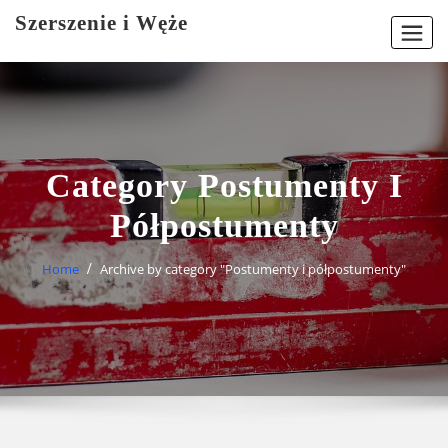
Skip
Szerszenie i Węże
to
content
Category Postumenty I
Półpostumenty
Home
Archive by category "Postumenty i półpostumenty"