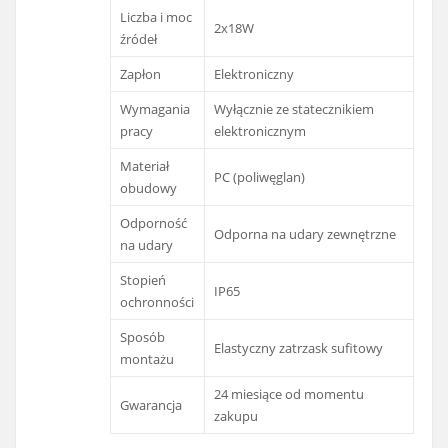
Liczba i moc
2x18W
źródeł
Zapłon
Elektroniczny
Wymagania
Wyłącznie ze statecznikiem
pracy
elektronicznym
Materiał
PC (poliwęglan)
obudowy
Odporność
Odporna na udary zewnętrzne
na udary
Stopień
IP65
ochronności
Sposób
Elastyczny zatrzask sufitowy
montażu
24 miesiące od momentu
Gwarancja
zakupu