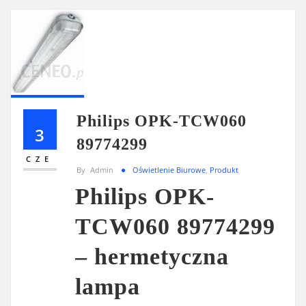
Philips OPK-TCW060
3
89774299
CZE
By
Admin
Oświetlenie Biurowe
,
Produkt
Philips OPK-
TCW060 89774299
– hermetyczna
lampa