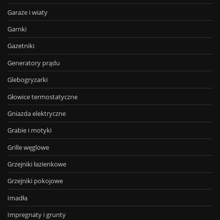
Garaże i wiaty
Garnki
Gazetniki
Generatory prądu
Glebogryzarki
Głowice termostatyczne
Gniazda elektryczne
Grabie i motyki
Grille węglowe
Grzejniki łazienkowe
Grzejniki pokojowe
Imadła
Impregnaty i grunty