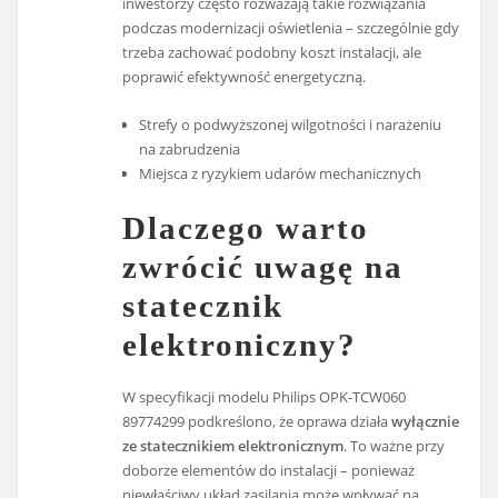
inwestorzy często rozważają takie rozwiązania
podczas modernizacji oświetlenia – szczególnie gdy
trzeba zachować podobny koszt instalacji, ale
poprawić efektywność energetyczną.
Strefy o podwyższonej wilgotności i narażeniu
na zabrudzenia
Miejsca z ryzykiem udarów mechanicznych
Dlaczego warto
zwrócić uwagę na
statecznik
elektroniczny?
W specyfikacji modelu Philips OPK-TCW060
89774299 podkreślono, że oprawa działa
wyłącznie
ze statecznikiem elektronicznym
. To ważne przy
doborze elementów do instalacji – ponieważ
niewłaściwy układ zasilania może wpływać na