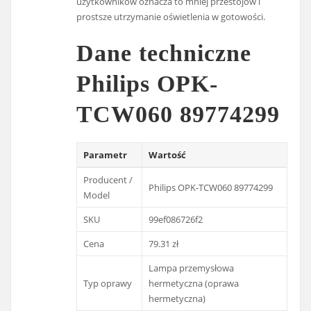
użytkowników oznacza to mniej przestojów i
prostsze utrzymanie oświetlenia w gotowości.
Dane techniczne
Philips OPK-
TCW060 89774299
Parametr
Wartość
Producent /
Philips OPK-TCW060 89774299
Model
SKU
99ef086726f2
Cena
79.31 zł
Lampa przemysłowa
Typ oprawy
hermetyczna (oprawa
hermetyczna)