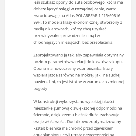
Jeśli szukasz opony do auta osobowego, która ma
dobrze łączyć
osiągi w rozsądnej cenie
, warto
zwrócić uwagę na Atlas POLARBEAR 1 215/60R16
99H. To model z klasy ekonomicznej, stworzony z
myślą o kierowcach, którzy chcą uzyskać
przewidywalne prowadzenie zimą i w
chłodniejszych miesiącach, bez przepłacania.
Zaprojektowano ją tak, aby zapewniała optymalny
poziom parametrów w relacji do kosztów zakupu.
Opona ma nowoczesny wzór bieżnika, który
wspiera jazdę zarówno na mokrej, jak i na suchej
nawierzchni, co jest istotne w warunkach zmiennej
pogody.
W konstrukcji wykorzystano wysokiej jakości
mieszankę gumową o zwiększonej odporności na
ścieranie, dzięki czemu bieżnik dłużej zachowuje
swoje właściwości. Dodatkowo zoptymalizowany
kształt bieżnika ma chronić przed zjawiskiem
aquaplanningu, czyli utratą przyczepności na