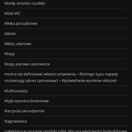
Miotły zmiotki i szufelki
Miski WC
Mleka początkowe
Młotki
Młoty udarowe
Mopy
Mopy parowe i parownice
można też definiować własne ustawienia. • Różnego typu napędy
rozszerzają zakres zastosowań. • Wyświetlanie wyników obliczeń
Multicookery
Myjki wysokociśnieniowe
Naczynia żaroodporne
Nagrzewnice
nakładana w procesie obróbki szkła. Ma ona właściwości hydrofobowe