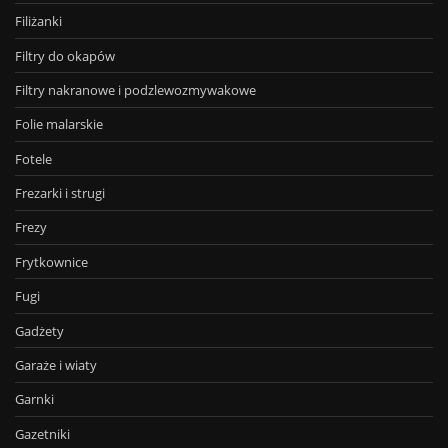
Filiżanki
Filtry do okapów
Filtry nakranowe i podzlewozmywakowe
Folie malarskie
Fotele
Frezarki i strugi
Frezy
Frytkownice
Fugi
Gadżety
Garaże i wiaty
Garnki
Gazetniki