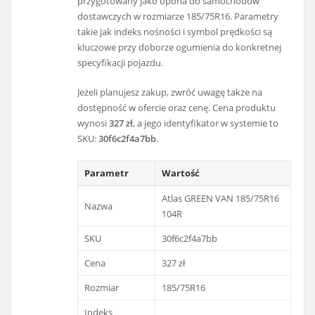
przygotowany jako opona do samochodów
dostawczych w rozmiarze 185/75R16. Parametry
takie jak indeks nośności i symbol prędkości są
kluczowe przy doborze ogumienia do konkretnej
specyfikacji pojazdu.
Jeżeli planujesz zakup, zwróć uwagę także na
dostępność w ofercie oraz cenę. Cena produktu
wynosi
327 zł
, a jego identyfikator w systemie to
SKU:
30f6c2f4a7bb
.
Parametr
Wartość
Atlas GREEN VAN 185/75R16
Nazwa
104R
SKU
30f6c2f4a7bb
Cena
327 zł
Rozmiar
185/75R16
Indeks