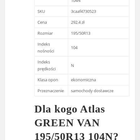
104N
SKU
3caaf4730523
Cena
292.4 zł
Rozmiar
195/50R13
Indeks
104
nośności
Indeks
N
prędkości
Klasa opon
ekonomiczna
Przeznaczenie
samochody dostawcze
Dla kogo Atlas
GREEN VAN
195/50R13 104N?