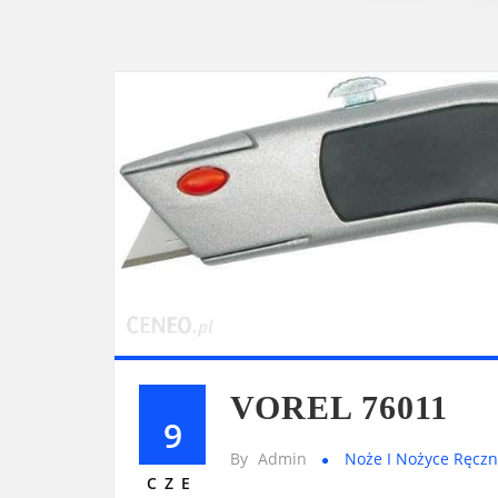
VOREL 76011
9
By
Admin
Noże I Nożyce Ręcz
CZE