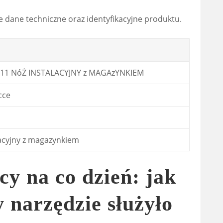
e dane techniczne oraz identyfikacyjne produktu.
11 NóŻ INSTALACYJNY z MAGAzYNKIEM
cce
acyjny z magazynkiem
y na co dzień: jak
y narzędzie służyło