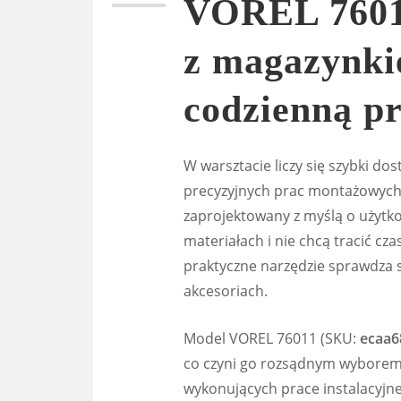
VOREL 76011
z magazynki
codzienną p
W warsztacie liczy się szybki d
precyzyjnych prac montażowych
zaprojektowany z myślą o użytko
materiałach i nie chcą tracić c
praktyczne narzędzie sprawdza si
akcesoriach.
Model VOREL 76011 (SKU:
ecaa6
co czyni go rozsądnym wyborem z
wykonujących prace instalacyjn