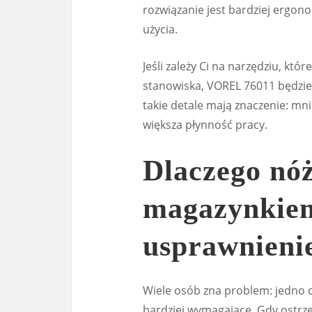
rozwiązanie jest bardziej ergo
użycia.
Jeśli zależy Ci na narzędziu, któr
stanowiska, VOREL 76011 będzi
takie detale mają znaczenie: mni
większa płynność pracy.
Dlaczego nóż
magazynkiem
usprawnieni
Wiele osób zna problem: jedno c
bardziej wymagające. Gdy ostrze z