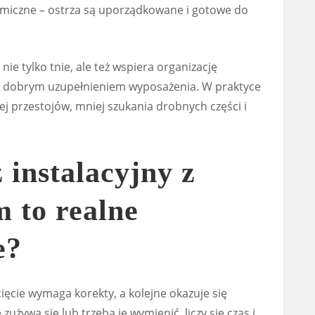
nomiczne – ostrza są uporządkowane i gotowe do
e nie tylko tnie, ale też wspiera organizację
e dobrym uzupełnieniem wyposażenia. W praktyce
ej przestojów, mniej szukania drobnych części i
 instalacyjny z
 to realne
e?
ięcie wymaga korekty, a kolejne okazuje się
używa się lub trzeba je wymienić, liczy się czas i