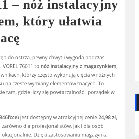
 – nóż instalacyjny
em, który ułatwia
racę
ostęp do ostrza, pewny chwyt i wygoda podczas
. VOREL 76011 to
nóż instalacyjny z magazynkiem
,
wnikach, którzy często wykonują cięcia w różnych
zasu na częste wymiany elementów tnących. To
ę tam, gdzie liczy się powtarzalność i porządek w
846fcce
) jest dostępny w atrakcyjnej cenie
24,98 zł
,
arówno dla profesjonalistów, jak i dla osób
e okazjonalnie. Dzięki zastosowaniu magazynka