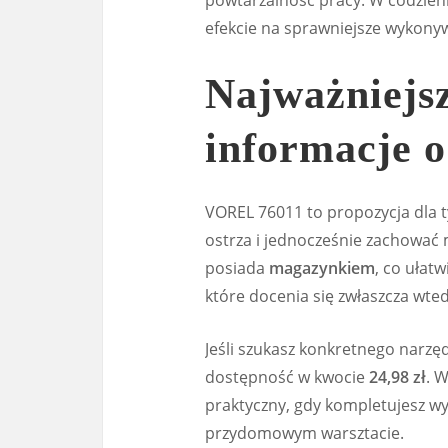
powtarzalność pracy. W codzien
efekcie na sprawniejsze wykony
Najważniejsz
informacje o
VOREL 76011 to propozycja dla 
ostrza i jednocześnie zachować 
posiada
magazynkiem
, co ułat
które docenia się zwłaszcza wted
Jeśli szukasz konkretnego narzę
dostępność w kwocie
24,98 zł
. 
praktyczny, gdy kompletujesz wy
przydomowym warsztacie.