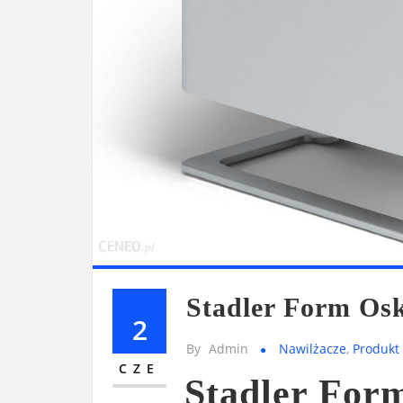
Stadler Form Osk
2
By
Admin
Nawilżacze
,
Produkt
CZE
Stadler For