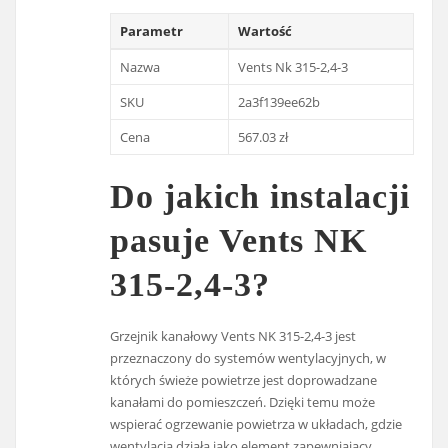
Parametr
Wartość
Nazwa
Vents Nk 315-2,4-3
SKU
2a3f139ee62b
Cena
567.03 zł
Do jakich instalacji
pasuje Vents NK
315-2,4-3?
Grzejnik kanałowy Vents NK 315-2,4-3 jest
przeznaczony do systemów wentylacyjnych, w
których świeże powietrze jest doprowadzane
kanałami do pomieszczeń. Dzięki temu może
wspierać ogrzewanie powietrza w układach, gdzie
wentylacja działa jako element zapewniający