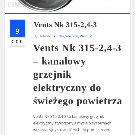
Vents Nk 315-2,4-3
9
By
Admin
Nagrzewnice
,
Produkt
CZE
Vents Nk 315-2,4-3
– kanałowy
grzejnik
elektryczny do
świeżego powietrza
Vents Nk 315-2,4-3 to kanałowy grzejnik
elektryczny stworzony z myślą o systemach
wentylacyjnych, w których do pomieszczeń