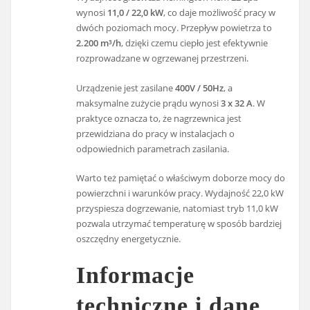
wynosi
11,0 / 22,0 kW
, co daje możliwość pracy w
dwóch poziomach mocy. Przepływ powietrza to
2.200 m³/h
, dzięki czemu ciepło jest efektywnie
rozprowadzane w ogrzewanej przestrzeni.
Urządzenie jest zasilane
400V / 50Hz
, a
maksymalne zużycie prądu wynosi
3 x 32 A
. W
praktyce oznacza to, że nagrzewnica jest
przewidziana do pracy w instalacjach o
odpowiednich parametrach zasilania.
Warto też pamiętać o właściwym doborze mocy do
powierzchni i warunków pracy. Wydajność 22,0 kW
przyspiesza dogrzewanie, natomiast tryb 11,0 kW
pozwala utrzymać temperaturę w sposób bardziej
oszczędny energetycznie.
Informacje
techniczne i dane