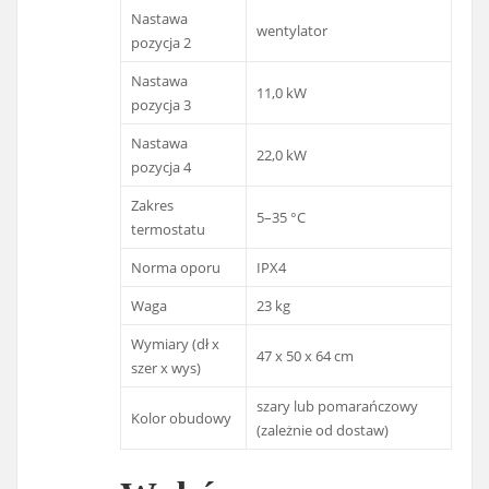
Nastawa
wentylator
pozycja 2
Nastawa
11,0 kW
pozycja 3
Nastawa
22,0 kW
pozycja 4
Zakres
5–35 °C
termostatu
Norma oporu
IPX4
Waga
23 kg
Wymiary (dł x
47 x 50 x 64 cm
szer x wys)
szary lub pomarańczowy
Kolor obudowy
(zależnie od dostaw)