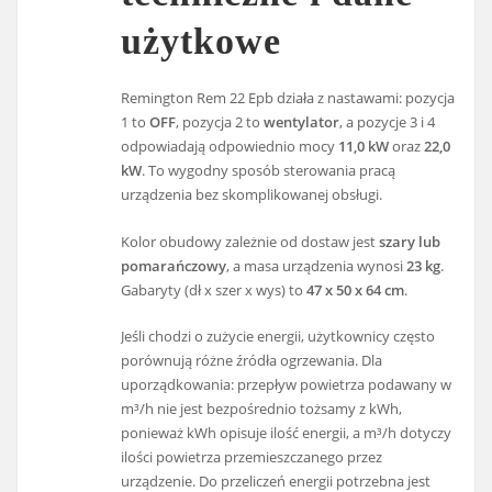
użytkowe
Remington Rem 22 Epb działa z nastawami: pozycja
1 to
OFF
, pozycja 2 to
wentylator
, a pozycje 3 i 4
odpowiadają odpowiednio mocy
11,0 kW
oraz
22,0
kW
. To wygodny sposób sterowania pracą
urządzenia bez skomplikowanej obsługi.
Kolor obudowy zależnie od dostaw jest
szary lub
pomarańczowy
, a masa urządzenia wynosi
23 kg
.
Gabaryty (dł x szer x wys) to
47 x 50 x 64 cm
.
Jeśli chodzi o zużycie energii, użytkownicy często
porównują różne źródła ogrzewania. Dla
uporządkowania: przepływ powietrza podawany w
m³/h nie jest bezpośrednio tożsamy z kWh,
ponieważ kWh opisuje ilość energii, a m³/h dotyczy
ilości powietrza przemieszczanego przez
urządzenie. Do przeliczeń energii potrzebna jest