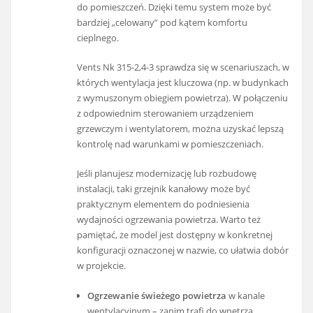
do pomieszczeń. Dzięki temu system może być
bardziej „celowany” pod kątem komfortu
cieplnego.
Vents Nk 315-2,4-3 sprawdza się w scenariuszach, w
których wentylacja jest kluczowa (np. w budynkach
z wymuszonym obiegiem powietrza). W połączeniu
z odpowiednim sterowaniem urządzeniem
grzewczym i wentylatorem, można uzyskać lepszą
kontrolę nad warunkami w pomieszczeniach.
Jeśli planujesz modernizację lub rozbudowę
instalacji, taki grzejnik kanałowy może być
praktycznym elementem do podniesienia
wydajności ogrzewania powietrza. Warto też
pamiętać, że model jest dostępny w konkretnej
konfiguracji oznaczonej w nazwie, co ułatwia dobór
w projekcie.
Ogrzewanie świeżego powietrza
w kanale
wentylacyjnym – zanim trafi do wnętrza.