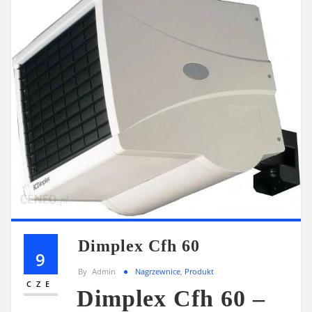
Dimplex Cfh 60
9
By
Admin
Nagrzewnice
,
Produkt
CZE
Dimplex Cfh 60 –