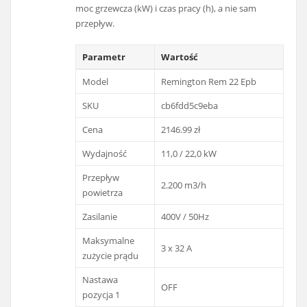
moc grzewcza (kW) i czas pracy (h), a nie sam
przepływ.
Parametr
Wartość
Model
Remington Rem 22 Epb
SKU
cb6fdd5c9eba
Cena
2146.99 zł
Wydajność
11,0 / 22,0 kW
Przepływ
2.200 m3/h
powietrza
Zasilanie
400V / 50Hz
Maksymalne
3 x 32 A
zużycie prądu
Nastawa
OFF
pozycja 1