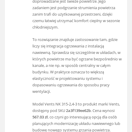
doprowadzane jest świeże powietrze. Jego
zadaniem jest podgrzanie strumienia powietrza
zanim trafi do użytkowanej przestrzeni, dzięki
czemu łatwiej utrzymać komfort cieplny w sezonie
chłodniejszym.
To rozwiązanie znajduje zastosowanie tam, gdzie
liczy się integracja ogrzewania z instalacją
nawiewną. Sprawdza się szczególnie w układach, w
których powietrze ma być ogrzane bezpośrednio w
kanale, a nie np. w sposób centralny w całym
budynku. W praktyce oznacza to większą
elastyczność w projektowaniu systemu i
dopasowaniu ogrzewania do sposobu pracy
wentylacji.
Model Vents NK 315-2,4-3 to produkt marki Vents,
dostępny pod SKU
2a3f139ee62b
. Cena wynosi
567.03 zł
, co czyni go interesującą opcją dla osób
planujących modernizację układu nawiewnego lub
budowę nowego systemu grzania powietrza.