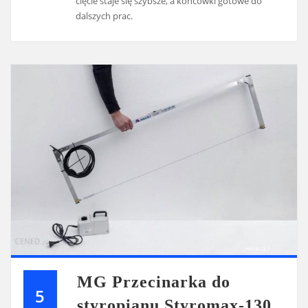
cięcie staje się szybsze, a końcówki gotowe do
dalszych prac.
MG Przecinarka do
5
styropianu Styromax-130