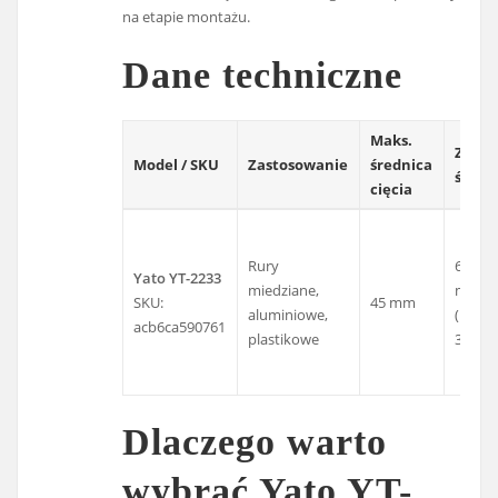
na etapie montażu.
Dane techniczne
Maks.
Zakre
Model / SKU
Zastosowanie
średnica
średn
cięcia
Rury
6–45
Yato YT-2233
miedziane,
mm
SKU:
45 mm
aluminiowe,
(1/4"–
acb6ca590761
plastikowe
3/4")
Dlaczego warto
wybrać Yato YT-