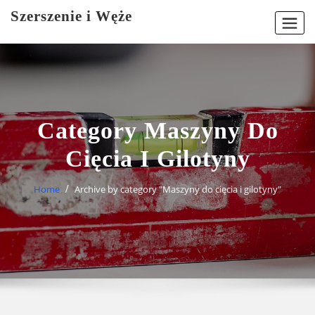
Skip
Szerszenie i Węże
to
content
Category Maszyny Do
Cięcia I Gilotyny
Home
Archive by category "Maszyny do cięcia i gilotyny"