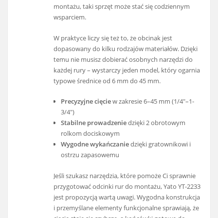
montażu, taki sprzęt może stać się codziennym
wsparciem.
W praktyce liczy się też to, że obcinak jest
dopasowany do kilku rodzajów materiałów. Dzięki
temu nie musisz dobierać osobnych narzędzi do
każdej rury – wystarczy jeden model, który ogarnia
typowe średnice od 6 mm do 45 mm.
Precyzyjne cięcie
w zakresie 6–45 mm (1/4"–1-
3/4")
Stabilne prowadzenie
dzięki 2 obrotowym
rolkom dociskowym
Wygodne wykańczanie
dzięki gratownikowi i
ostrzu zapasowemu
Jeśli szukasz narzędzia, które pomoże Ci sprawnie
przygotować odcinki rur do montażu, Yato YT-2233
jest propozycją wartą uwagi. Wygodna konstrukcja
i przemyślane elementy funkcjonalne sprawiają, że