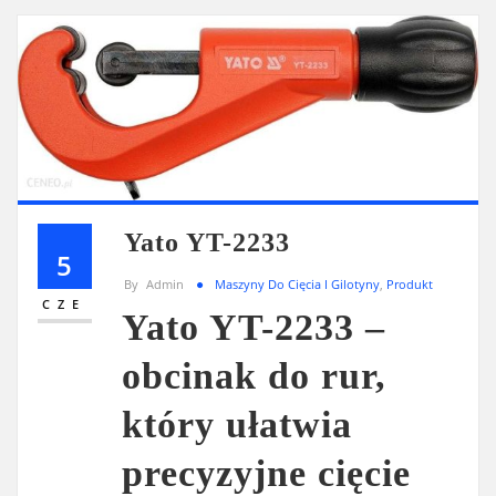
Yato YT-2233
5
By
Admin
Maszyny Do Cięcia I Gilotyny
,
Produkt
CZE
Yato YT-2233 –
obcinak do rur,
który ułatwia
precyzyjne cięcie