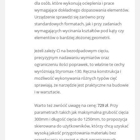
dla osób, które wykonują ocieplenia i prace
wymagające dokładnego dopasowania elementów.
Urządzenie sprawdzi się zarówno przy
standardowych formatach, jak i przy zadaniach
wymagających wycinania kształtów pod kąty czy
elementów o bardziej złożonej geometrii.
Jeżeli zależy Ci na bezodpadowym cięciu,
precyzyjnym nadawaniu wymiarów oraz
ograniczeniu ilości poprawek, to właśnie te cechy
wyróżniają Styromax-130. Ręczna konstrukcja i
możliwość wykonywania różnych typów cięć
sprawiają, że narzędzie jest praktyczne na budowie
i w warsztacie.
Warto też zwrócić uwagę na cenę:
729 zł
. Przy
parametrach takich jak maksymalna grubość cięcia
300mm i długość cięcia do 1250mm, to propozycja
skierowana do użytkowników, którzy chcą uzyskać
wysoką jakość przygotowania materiału bez
przepłacania za sprzęt o zbyt ograniczonych