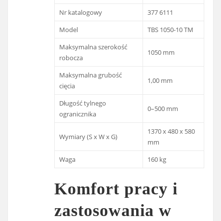
Nr katalogowy
377 6111
Model
TBS 1050-10 TM
Maksymalna szerokość
1050 mm
robocza
Maksymalna grubość
1,00 mm
cięcia
Długość tylnego
0–500 mm
ogranicznika
1370 x 480 x 580
Wymiary (S x W x G)
mm
Waga
160 kg
Komfort pracy i
zastosowania w