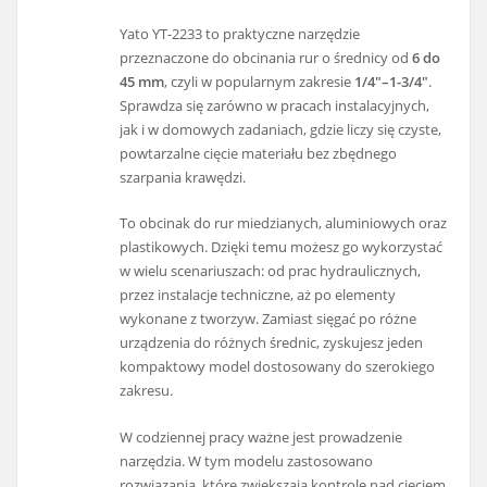
Yato YT-2233 to praktyczne narzędzie
przeznaczone do obcinania rur o średnicy od
6 do
45 mm
, czyli w popularnym zakresie
1/4"–1-3/4"
.
Sprawdza się zarówno w pracach instalacyjnych,
jak i w domowych zadaniach, gdzie liczy się czyste,
powtarzalne cięcie materiału bez zbędnego
szarpania krawędzi.
To obcinak do rur miedzianych, aluminiowych oraz
plastikowych. Dzięki temu możesz go wykorzystać
w wielu scenariuszach: od prac hydraulicznych,
przez instalacje techniczne, aż po elementy
wykonane z tworzyw. Zamiast sięgać po różne
urządzenia do różnych średnic, zyskujesz jeden
kompaktowy model dostosowany do szerokiego
zakresu.
W codziennej pracy ważne jest prowadzenie
narzędzia. W tym modelu zastosowano
rozwiązania, które zwiększają kontrolę nad cięciem,