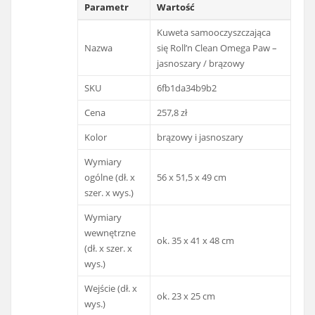
Parametr
Wartość
Kuweta samooczyszczająca
Nazwa
się Roll’n Clean Omega Paw –
jasnoszary / brązowy
SKU
6fb1da34b9b2
Cena
257,8 zł
Kolor
brązowy i jasnoszary
Wymiary
ogólne (dł. x
56 x 51,5 x 49 cm
szer. x wys.)
Wymiary
wewnętrzne
ok. 35 x 41 x 48 cm
(dł. x szer. x
wys.)
Wejście (dł. x
ok. 23 x 25 cm
wys.)