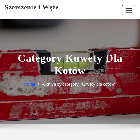
Skip
Szerszenie i Węże
to
content
Category Kuwety Dla
Kotów
Home
Archive by category "Kuwety dla kotów"