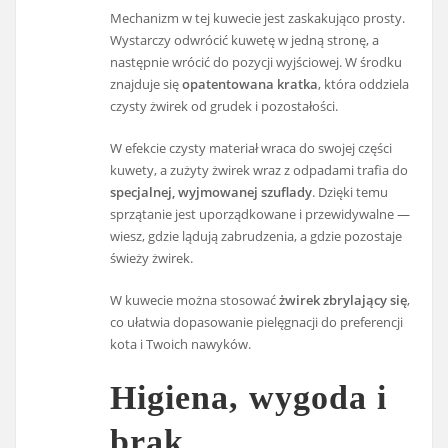
Mechanizm w tej kuwecie jest zaskakująco prosty.
Wystarczy odwrócić kuwetę w jedną stronę, a
następnie wrócić do pozycji wyjściowej. W środku
znajduje się
opatentowana kratka
, która oddziela
czysty żwirek od grudek i pozostałości.
W efekcie czysty materiał wraca do swojej części
kuwety, a zużyty żwirek wraz z odpadami trafia do
specjalnej, wyjmowanej szuflady
. Dzięki temu
sprzątanie jest uporządkowane i przewidywalne —
wiesz, gdzie lądują zabrudzenia, a gdzie pozostaje
świeży żwirek.
W kuwecie można stosować
żwirek zbrylający się
,
co ułatwia dopasowanie pielęgnacji do preferencji
kota i Twoich nawyków.
Higiena, wygoda i
brak