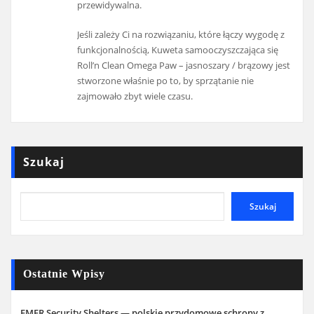
przewidywalna.
Jeśli zależy Ci na rozwiązaniu, które łączy wygodę z
funkcjonalnością, Kuweta samooczyszczająca się
Roll’n Clean Omega Paw – jasnoszary / brązowy jest
stworzone właśnie po to, by sprzątanie nie
zajmowało zbyt wiele czasu.
Szukaj
Szukaj
Ostatnie Wpisy
EMER Security Shelters — polskie przydomowe schrony z