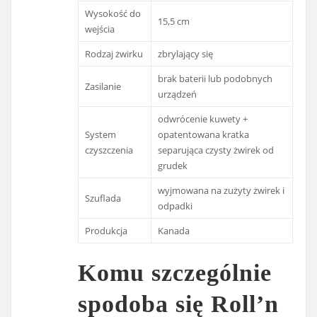
Wysokość do
15,5 cm
wejścia
Rodzaj żwirku
zbrylający się
brak baterii lub podobnych
Zasilanie
urządzeń
odwrócenie kuwety +
System
opatentowana kratka
czyszczenia
separująca czysty żwirek od
grudek
wyjmowana na zużyty żwirek i
Szuflada
odpadki
Produkcja
Kanada
Komu szczególnie
spodoba się Roll’n