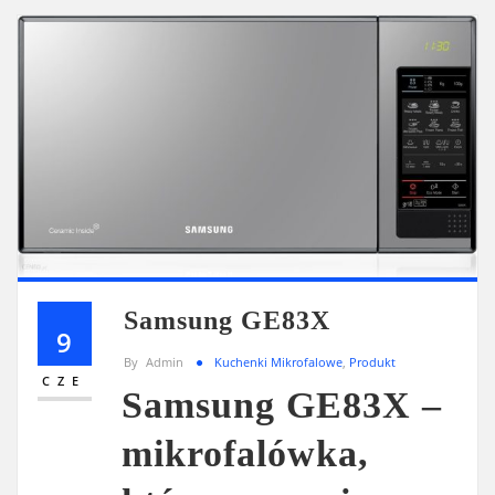
Samsung GE83X
9
By
Admin
Kuchenki Mikrofalowe
,
Produkt
CZE
Samsung GE83X –
mikrofalówka,