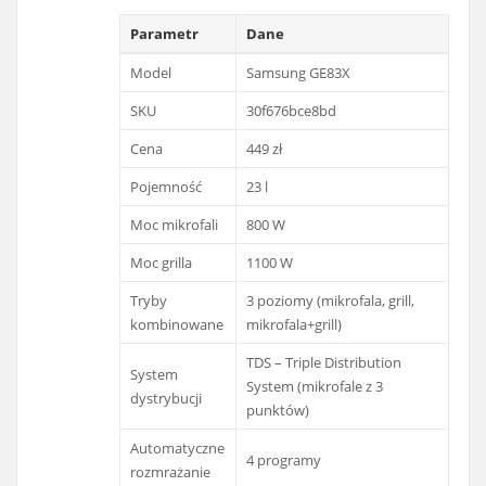
Parametr
Dane
Model
Samsung GE83X
SKU
30f676bce8bd
Cena
449 zł
Pojemność
23 l
Moc mikrofali
800 W
Moc grilla
1100 W
Tryby
3 poziomy (mikrofala, grill,
kombinowane
mikrofala+grill)
TDS – Triple Distribution
System
System (mikrofale z 3
dystrybucji
punktów)
Automatyczne
4 programy
rozmrażanie