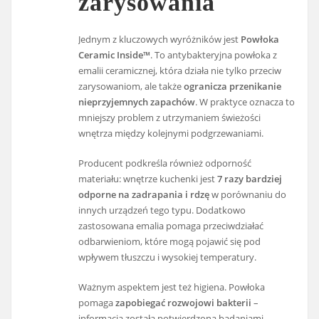
zarysowania
Jednym z kluczowych wyróżników jest
Powłoka
Ceramic Inside™
. To antybakteryjna powłoka z
emalii ceramicznej, która działa nie tylko przeciw
zarysowaniom, ale także
ogranicza przenikanie
nieprzyjemnych zapachów
. W praktyce oznacza to
mniejszy problem z utrzymaniem świeżości
wnętrza między kolejnymi podgrzewaniami.
Producent podkreśla również odporność
materiału: wnętrze kuchenki jest
7 razy bardziej
odporne na zadrapania i rdzę
w porównaniu do
innych urządzeń tego typu. Dodatkowo
zastosowana emalia pomaga przeciwdziałać
odbarwieniom, które mogą pojawić się pod
wpływem tłuszczu i wysokiej temperatury.
Ważnym aspektem jest też higiena. Powłoka
pomaga
zapobiegać rozwojowi bakterii
–
informacja została potwierdzona badaniami