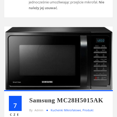
jednocześnie umożliwiając przejście mikrofal.
Nie
należy jej usuwać
.
Samsung MC28H5015AK
7
By
Admin
Kuchenki Mikrofalowe
,
Produkt
CZE