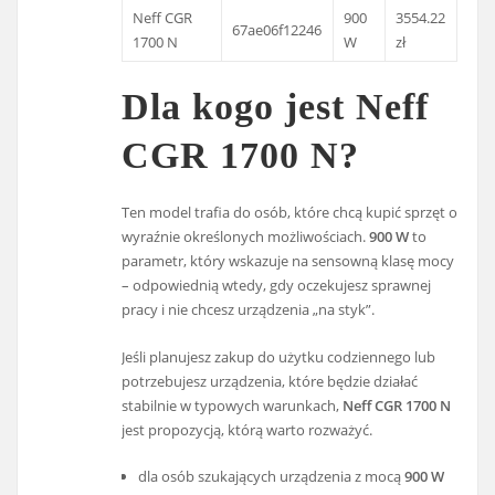
Neff CGR
900
3554.22
67ae06f12246
1700 N
W
zł
Dla kogo jest Neff
CGR 1700 N?
Ten model trafia do osób, które chcą kupić sprzęt o
wyraźnie określonych możliwościach.
900 W
to
parametr, który wskazuje na sensowną klasę mocy
– odpowiednią wtedy, gdy oczekujesz sprawnej
pracy i nie chcesz urządzenia „na styk”.
Jeśli planujesz zakup do użytku codziennego lub
potrzebujesz urządzenia, które będzie działać
stabilnie w typowych warunkach,
Neff CGR 1700 N
jest propozycją, którą warto rozważyć.
dla osób szukających urządzenia z mocą
900 W