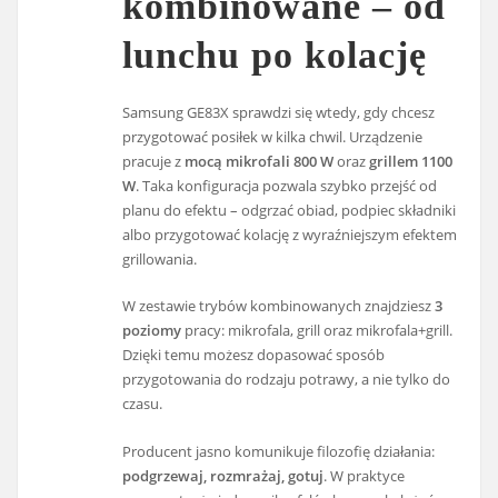
kombinowane – od
lunchu po kolację
Samsung GE83X sprawdzi się wtedy, gdy chcesz
przygotować posiłek w kilka chwil. Urządzenie
pracuje z
mocą mikrofali 800 W
oraz
grillem 1100
W
. Taka konfiguracja pozwala szybko przejść od
planu do efektu – odgrzać obiad, podpiec składniki
albo przygotować kolację z wyraźniejszym efektem
grillowania.
W zestawie trybów kombinowanych znajdziesz
3
poziomy
pracy: mikrofala, grill oraz mikrofala+grill.
Dzięki temu możesz dopasować sposób
przygotowania do rodzaju potrawy, a nie tylko do
czasu.
Producent jasno komunikuje filozofię działania:
podgrzewaj, rozmrażaj, gotuj
. W praktyce