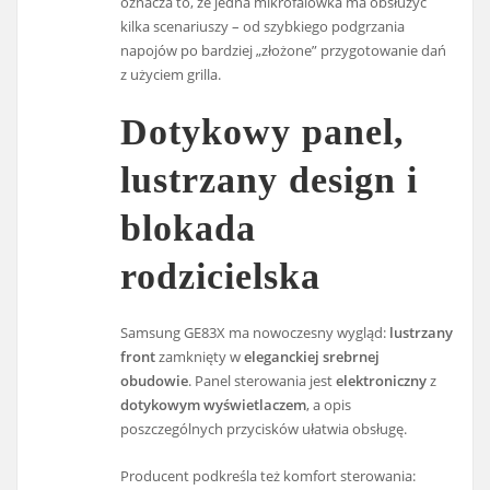
oznacza to, że jedna mikrofalówka ma obsłużyć
kilka scenariuszy – od szybkiego podgrzania
napojów po bardziej „złożone” przygotowanie dań
z użyciem grilla.
Dotykowy panel,
lustrzany design i
blokada
rodzicielska
Samsung GE83X ma nowoczesny wygląd:
lustrzany
front
zamknięty w
eleganckiej srebrnej
obudowie
. Panel sterowania jest
elektroniczny
z
dotykowym wyświetlaczem
, a opis
poszczególnych przycisków ułatwia obsługę.
Producent podkreśla też komfort sterowania: