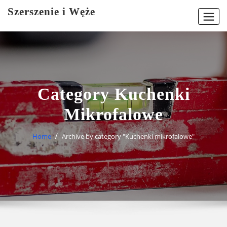
Skip
Szerszenie i Węże
to
content
Category Kuchenki
Mikrofalowe
Home
Archive by category "Kuchenki mikrofalowe"