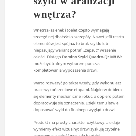
szyld w aranżacji
wnętrza?
Wnętrza łazienek i toalet często wymagają
szczególnej dbałości o szczegóły. Nawet jeśli reszta
elementów jest spójna, to brak szyldu lub
niepasujący wariant potrafi „zepsuć” wrażenie
całości. Dlatego
Domino Szyld Quadro-Qr M8 Wc
może być trafnym wyborem podczas
kompletowania wyposażenia drzwi.
Warto rozważyć go także wtedy, gdy wykonujesz
prace wykończeniowe etapami. Najpierw dobiera
się elementy mechaniczne i okuć, a dopiero potem
dopracowuje się oznaczenia. Dzięki temu łatwiej
dopasować szyld do finalnego wyglądu drzwi.
Produkt ma prosty charakter użytkowy, ale daje
wymierny efekt wizualny: drzwi zyskują czytelne
oznaczenie, a całość wygląda bardziej