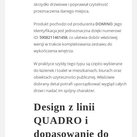
skrzydło drzwiowe i poprawiał czytelność
przeznaczenia danego miejsca.
Produkt pochodzi od producenta
DOMINO
. Jego
identyfikacja jest jednoznaczna dzięki numerowi
ID:
5908211461458
, co ułatwia dobór właściwej
wersji w trakcie kompletowania zestawu do
wykończenia wnętrza.
W praktyce szyldy tego typu są często wybierane
do łazienek i toalet w mieszkaniach, biurach oraz
obiektach użyteczności publicznej. Właściwie
dobrany detal potrafi uporządkować wygląd całych
drzwi i nadać im spójny charakter.
Design z linii
QUADRO i
dopasowanie do