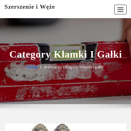
Skip
Szerszenie i Węże
to
content
Category Klamki I Gałki
Home
Archive by category "Klamki i gałki"