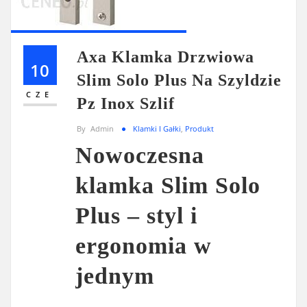
Axa Klamka Drzwiowa
10
Slim Solo Plus Na Szyldzie
CZE
Pz Inox Szlif
By
Admin
Klamki I Gałki
,
Produkt
Nowoczesna
klamka Slim Solo
Plus – styl i
ergonomia w
jednym