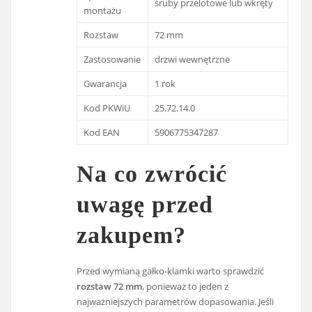
śruby przelotowe lub wkręty
montażu
Rozstaw
72 mm
Zastosowanie
drzwi wewnętrzne
Gwarancja
1 rok
Kod PKWiU
25.72.14.0
Kod EAN
5906775347287
Na co zwrócić
uwagę przed
zakupem?
Przed wymianą gałko-klamki warto sprawdzić
rozstaw 72 mm
, ponieważ to jeden z
najważniejszych parametrów dopasowania. Jeśli