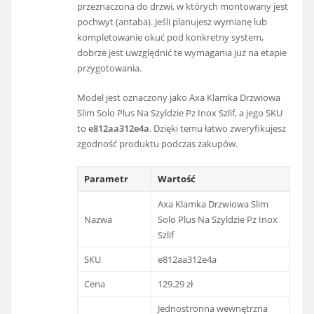
przeznaczona do drzwi, w których montowany jest
pochwyt (antaba). Jeśli planujesz wymianę lub
kompletowanie okuć pod konkretny system,
dobrze jest uwzględnić te wymagania już na etapie
przygotowania.
Model jest oznaczony jako Axa Klamka Drzwiowa
Slim Solo Plus Na Szyldzie Pz Inox Szlif, a jego SKU
to
e812aa312e4a
. Dzięki temu łatwo zweryfikujesz
zgodność produktu podczas zakupów.
Parametr
Wartość
Axa Klamka Drzwiowa Slim
Nazwa
Solo Plus Na Szyldzie Pz Inox
Szlif
SKU
e812aa312e4a
Cena
129.29 zł
Jednostronna wewnętrzna