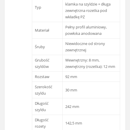
klamka na szyldzie + długa
Typ
zewnętrzna rozetka pod
wkładkę PZ
Pełny profil aluminiowy,
Materiał
powłoka anodowana
Niewidoczne od strony
Śruby
zewnętrznej
Grubość
Wewnętrzny: 8 mm,
szyldów
zewnętrzny (rozetka): 12 mm
Rozstaw
92 mm
Szerokość
30 mm
szyldu
Długość
242 mm
szyldu
Długość
142,5 mm
rozety