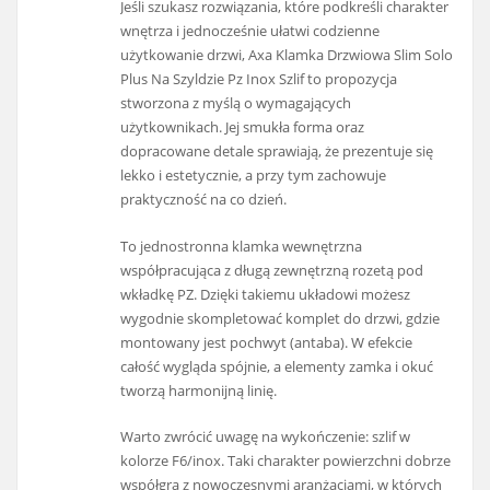
Jeśli szukasz rozwiązania, które podkreśli charakter
wnętrza i jednocześnie ułatwi codzienne
użytkowanie drzwi, Axa Klamka Drzwiowa Slim Solo
Plus Na Szyldzie Pz Inox Szlif to propozycja
stworzona z myślą o wymagających
użytkownikach. Jej smukła forma oraz
dopracowane detale sprawiają, że prezentuje się
lekko i estetycznie, a przy tym zachowuje
praktyczność na co dzień.
To jednostronna klamka wewnętrzna
współpracująca z długą zewnętrzną rozetą pod
wkładkę PZ. Dzięki takiemu układowi możesz
wygodnie skompletować komplet do drzwi, gdzie
montowany jest pochwyt (antaba). W efekcie
całość wygląda spójnie, a elementy zamka i okuć
tworzą harmonijną linię.
Warto zwrócić uwagę na wykończenie: szlif w
kolorze F6/inox. Taki charakter powierzchni dobrze
współgra z nowoczesnymi aranżacjami, w których