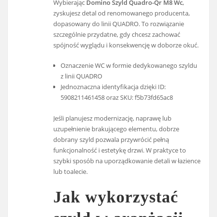
Wybierając
Domino Szyld Quadro-Qr M8 Wc
,
zyskujesz detal od renomowanego producenta,
dopasowany do linii QUADRO. To rozwiązanie
szczególnie przydatne, gdy chcesz zachować
spójność wyglądu i konsekwencję w doborze okuć.
Oznaczenie WC w formie dedykowanego szyldu
z linii QUADRO
Jednoznaczna identyfikacja dzięki ID:
5908211461458 oraz SKU: f5b73fd65ac8
Jeśli planujesz modernizację, naprawę lub
uzupełnienie brakującego elementu, dobrze
dobrany szyld pozwala przywrócić pełną
funkcjonalność i estetykę drzwi. W praktyce to
szybki sposób na uporządkowanie detali w łazience
lub toalecie.
Jak wykorzystać