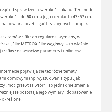
acząć od sprawdzenia szerokości okapu. Ten model
 szerokości
do 60 cm
, a jego rozmiar to
47×57 cm
.
na powinna przebiegać bez zbędnych komplikacji.
cesz zamówić filtr do regularnej wymiany, w
 fraza
„Filtr METROX Filtr węglowy”
– to właśnie
j trafiasz na właściwe parametry i unikniesz
 internecie pojawiają się też różne tematy
iami domowymi (np. wyszukiwania typu „jak
czy „moc grzewcza wzór”). To jednak nie zmienia
ważniejsze pozostają jego wymiary i dopasowanie
no określone.