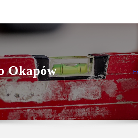
Do Okapów
H