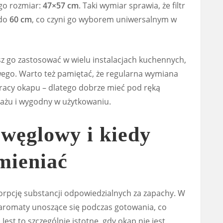
ego rozmiar:
47×57 cm
. Taki wymiar sprawia, że filtr
 do
60 cm
, co czyni go wyborem uniwersalnym w
z go zastosować w wielu instalacjach kuchennych,
wego. Warto też pamiętać, że regularna wymiana
pracy okapu – dlatego dobrze mieć pod ręką
tażu i wygodny w użytkowaniu.
r węglowy i kiedy
mieniać
sorpcję substancji odpowiedzialnych za zapachy. W
 aromaty unoszące się podczas gotowania, co
est to szczególnie istotne, gdy okap nie jest