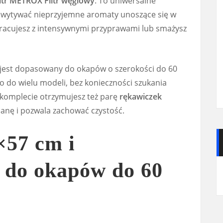
iltr METROX Filtr węglowy
. To uniwersalne
hwytywać nieprzyjemne aromaty unoszące się w
pracujesz z intensywnymi przyprawami lub smażysz
 jest dopasowany do okapów o szerokości do 60
go do wielu modeli, bez konieczności szukania
komplecie otrzymujesz też parę
rękawiczek
ianę i pozwala zachować czystość.
57 cm i
 do okapów do 60