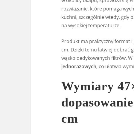
w okolicy okapu, sprawdza się
F
rozwiązanie, które pomaga wyc
kuchni, szczególnie wtedy, gdy 
na wysokiej temperaturze.
Produkt ma praktyczny format i
cm. Dzięki temu łatwiej dobrać 
wąsko dedykowanych filtrów. W 
jednorazowych
, co ułatwia wym
Wymiary 47×
dopasowanie
cm