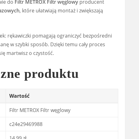
wie do
Filtr METROX Filtr węglowy
producent
razowych
, które ułatwiają montaż i zwiększają
tek: rękawiczki pomagają ograniczyć bezpośredni
mianę w szybki sposób. Dzięki temu cały proces
się martwisz o czystość.
czne produktu
Wartość
Filtr METROX Filtr węglowy
c24e29469988
14.99 zł