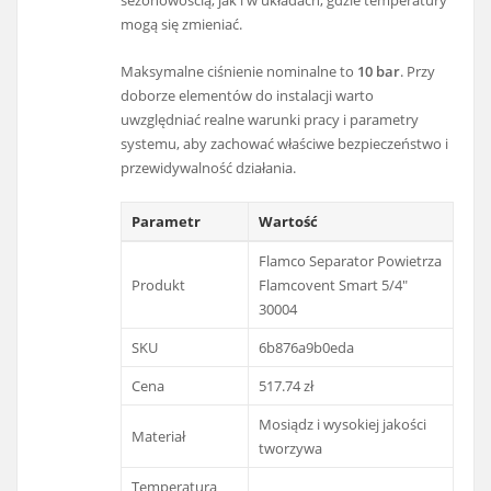
sezonowością, jak i w układach, gdzie temperatury
mogą się zmieniać.
Maksymalne ciśnienie nominalne to
10 bar
. Przy
doborze elementów do instalacji warto
uwzględniać realne warunki pracy i parametry
systemu, aby zachować właściwe bezpieczeństwo i
przewidywalność działania.
Parametr
Wartość
Flamco Separator Powietrza
Produkt
Flamcovent Smart 5/4"
30004
SKU
6b876a9b0eda
Cena
517.74 zł
Mosiądz i wysokiej jakości
Materiał
tworzywa
Temperatura