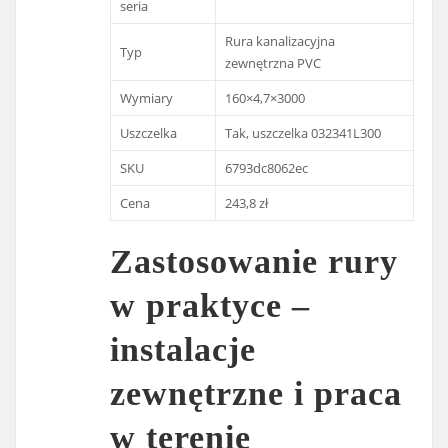
seria
Rura kanalizacyjna
Typ
zewnętrzna PVC
Wymiary
160×4,7×3000
Uszczelka
Tak, uszczelka 032341L300
SKU
6793dc8062ec
Cena
243,8 zł
Zastosowanie rury
w praktyce –
instalacje
zewnętrzne i praca
w terenie