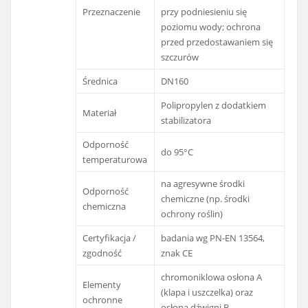
Przeznaczenie
przy podniesieniu się
poziomu wody; ochrona
przed przedostawaniem się
szczurów
Średnica
DN160
Polipropylen z dodatkiem
Materiał
stabilizatora
Odporność
do 95°C
temperaturowa
na agresywne środki
Odporność
chemiczne (np. środki
chemiczna
ochrony roślin)
Certyfikacja /
badania wg PN-EN 13564,
zgodność
znak CE
chromoniklowa osłona A
Elementy
(klapa i uszczelka) oraz
ochronne
osłona dźwigni B