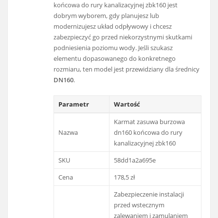
końcowa do rury kanalizacyjnej zbk160 jest
dobrym wyborem, gdy planujesz lub
modernizujesz układ odpływowy i chcesz
zabezpieczyć go przed niekorzystnymi skutkami
podniesienia poziomu wody. Jeśli szukasz
elementu dopasowanego do konkretnego
rozmiaru, ten model jest przewidziany dla średnicy
DN160
.
Parametr
Wartość
Karmat zasuwa burzowa
Nazwa
dn160 końcowa do rury
kanalizacyjnej zbk160
SKU
58dd1a2a695e
Cena
178,5 zł
Zabezpieczenie instalacji
przed wstecznym
zalewaniem i zamulaniem