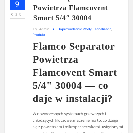
9
Powietrza Flamcovent
CZE
Smart 5/4″ 30004
By
Admin
Doprowadzenie Wody I Kanalizacja
,
Produkt
Flamco Separator
Powietrza
Flamcovent Smart
5/4" 30004 — co
daje w instalacji?
W nowoczesnych systemach grzewczych i
chłodzących kluczowe znaczenie ma to, co dzieje
się z powietrzem i mikropęcherzykami uwięzionymi