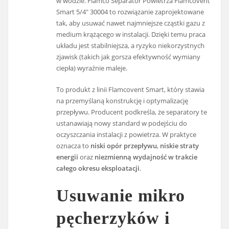
w wodzie. Flamco Separator Powietrza Flamcovent
Smart 5/4" 30004 to rozwiązanie zaprojektowane
tak, aby usuwać nawet najmniejsze cząstki gazu z
medium krążącego w instalacji. Dzięki temu praca
układu jest stabilniejsza, a ryzyko niekorzystnych
zjawisk (takich jak gorsza efektywność wymiany
ciepła) wyraźnie maleje.
To produkt z linii Flamcovent Smart, który stawia
na przemyślaną konstrukcję i optymalizację
przepływu. Producent podkreśla, że separatory te
ustanawiają nowy standard w podejściu do
oczyszczania instalacji z powietrza. W praktyce
oznacza to
niski opór przepływu
,
niskie straty
energii
oraz
niezmienną wydajność w trakcie
całego okresu eksploatacji
.
Usuwanie mikro
pęcherzyków i