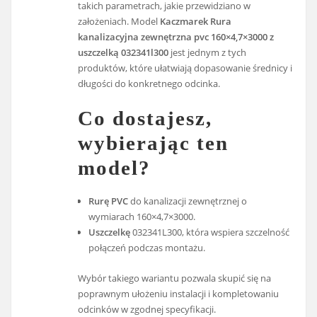
takich parametrach, jakie przewidziano w
założeniach. Model
Kaczmarek Rura
kanalizacyjna zewnętrzna pvc 160×4,7×3000 z
uszczelką 032341l300
jest jednym z tych
produktów, które ułatwiają dopasowanie średnicy i
długości do konkretnego odcinka.
Co dostajesz,
wybierając ten
model?
Rurę PVC
do kanalizacji zewnętrznej o
wymiarach 160×4,7×3000.
Uszczelkę
032341L300, która wspiera szczelność
połączeń podczas montażu.
Wybór takiego wariantu pozwala skupić się na
poprawnym ułożeniu instalacji i kompletowaniu
odcinków w zgodnej specyfikacji.