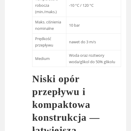
robocza
-10 °C / 120 °C
(min./maks.)
Maks. ciśnienia
10 bar
nominalne
Prędkość
nawet do 3 m/s
przepływu
Woda oraz roztwory
Medium
woda/glikol do 50% glikolu
Niski opór
przepływu i
kompaktowa
konstrukcja —
łatwiejsza