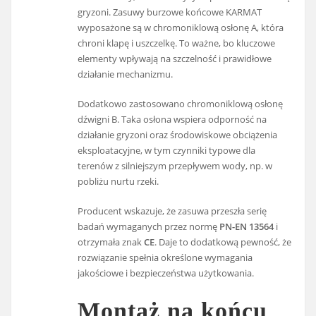
gryzoni. Zasuwy burzowe końcowe KARMAT
wyposażone są w chromoniklową osłonę A, która
chroni klapę i uszczelkę. To ważne, bo kluczowe
elementy wpływają na szczelność i prawidłowe
działanie mechanizmu.
Dodatkowo zastosowano chromoniklową osłonę
dźwigni B. Taka osłona wspiera odporność na
działanie gryzoni oraz środowiskowe obciążenia
eksploatacyjne, w tym czynniki typowe dla
terenów z silniejszym przepływem wody, np. w
pobliżu nurtu rzeki.
Producent wskazuje, że zasuwa przeszła serię
badań wymaganych przez normę
PN-EN 13564
i
otrzymała znak
CE
. Daje to dodatkową pewność, że
rozwiązanie spełnia określone wymagania
jakościowe i bezpieczeństwa użytkowania.
Montaż na końcu