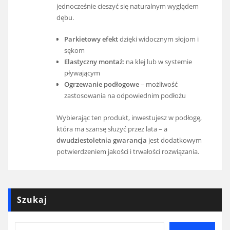
jednocześnie cieszyć się naturalnym wyglądem
dębu.
Parkietowy efekt
dzięki widocznym słojom i
sękom
Elastyczny montaż
: na klej lub w systemie
pływającym
Ogrzewanie podłogowe
– możliwość
zastosowania na odpowiednim podłożu
Wybierając ten produkt, inwestujesz w podłogę,
która ma szansę służyć przez lata – a
dwudziestoletnia gwarancja
jest dodatkowym
potwierdzeniem jakości i trwałości rozwiązania.
Szukaj