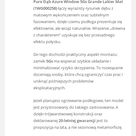
Pure Dąb Azure Window 5Gs Grande Lakier Mat
(1WG000258)
łączy wyrazisty rysunek dębu z
matowym wykończeniem oraz subtelnym
fazowaniem, dzięki czemu podłoga prezentuje się
efektownie, ale wciąż naturalnie. Wrażenie „drewna
z charakterem” uzyskuje się bez przesadnego
efektu połysku.
Do tego dochodzi praktyczny aspekt montażu:
zamek
5Gs
ma wspierać szybkie układanie i
minimalizować ryzyko skrzypienia. To rozwiązanie
doceniają osoby, które chcą ograniczyć czas prac i
uniknąć późniejszych problemów
eksploatacyjnych.
Jeżeli planujesz ogrzewanie podłogowe, ten model
jest przystosowany do takiego zastosowania. A
dzięki trójwarstwowej konstrukcji oraz
deklarowanej
20-letniej gwarancji
jest to
propozycja na lata, a nie sezonową metamorfozę.