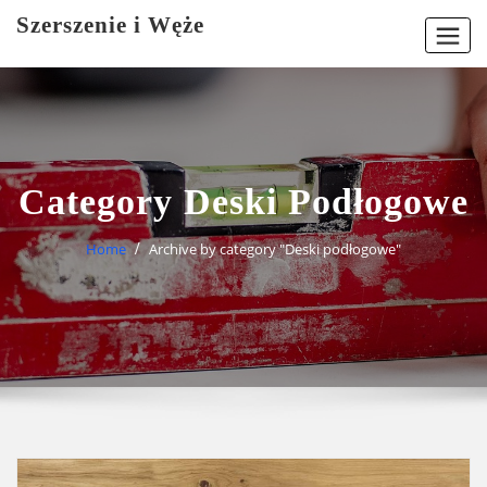
Skip
Szerszenie i Węże
to
content
Category Deski Podłogowe
Home
Archive by category "Deski podłogowe"