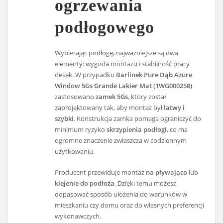
ogrzewania
podłogowego
Wybierając podłogę, najważniejsze są dwa
elementy: wygoda montażu i stabilność pracy
desek. W przypadku
Barlinek Pure Dąb Azure
Window 5Gs Grande Lakier Mat (1WG000258)
zastosowano
zamek 5Gs
, który został
zaprojektowany tak, aby montaż był
łatwy i
szybki
. Konstrukcja zamka pomaga ograniczyć do
minimum ryzyko
skrzypienia podłogi
, co ma
ogromne znaczenie zwłaszcza w codziennym
użytkowaniu.
Producent przewiduje montaż
na pływająco
lub
klejenie do podłoża
. Dzięki temu możesz
dopasować sposób ułożenia do warunków w
mieszkaniu czy domu oraz do własnych preferencji
wykonawczych.