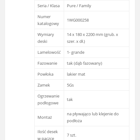
Seria / Klasa
Pure / Family
Numer
1WG000258
katalogowy
Wymiary
14 x 180 x 2200 mm (grub. x
deski
szer. x dł.)
Lamelowość
1- grande
Fazowanie
tak (dąb fazowany)
Powłoka
lakier mat
Zamek
5Gs
Ogrzewanie
tak
podłogowe
na pływająco lub klejenie do
Montaż
podłoża
Ilość desek
7 szt.
w paczce