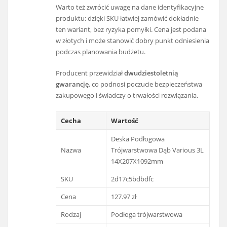
Warto też zwrócić uwagę na dane identyfikacyjne
produktu: dzięki SKU łatwiej zamówić dokładnie
ten wariant, bez ryzyka pomyłki. Cena jest podana
w złotych i może stanowić dobry punkt odniesienia
podczas planowania budżetu.
Producent przewidział
dwudziestoletnią
gwarancję
, co podnosi poczucie bezpieczeństwa
zakupowego i świadczy o trwałości rozwiązania.
Cecha
Wartość
Deska Podłogowa
Nazwa
Trójwarstwowa Dąb Various 3L
14X207X1092mm
SKU
2d17c5bdbdfc
Cena
127.97 zł
Rodzaj
Podłoga trójwarstwowa