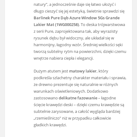
natury”, a jednocześnie daje się łatwo ułożyć i
długo cieszyć się jej estetyką, świetnie sprawdzi się
Barlinek Pure Dąb Azure Window 5Gs Grande
Lakier Mat (1WG000258)
. To deska trójwarstwowa
z serii Pure, zaprojektowana tak, aby wyrazisty
rysunek dębu był widoczny, ale układał się w
harmonijny, łagodny wzór. Średniej wielkości sęki
tworzą subtelny rytm na powierzchni, dzięki czemu
wnętrze nabiera ciepła i elegancji.
Dużym atutem jest
matowy lakier
, który
podkreśla szlachetny charakter materiału i sprawia,
że drewno prezentuje się naturalnie w różnych
warunkach oświetleniowych. Dodatkowo
zastosowano
delikatne fazowanie
– łagodne
ścięcie krawędzi deski – dzięki czemu krawędzie są
subtelnie zarysowane, a całość wygląda bardziej
„rzemieślniczo” niż w przypadku całkowicie
gładkich krawędzi.