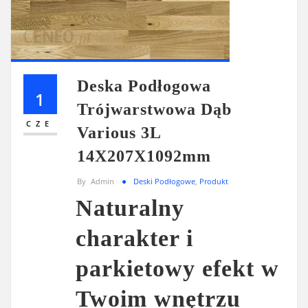
Deska Podłogowa
1
Trójwarstwowa Dąb
CZE
Various 3L
14X207X1092mm
By
Admin
Deski Podłogowe
,
Produkt
Naturalny
charakter i
parkietowy efekt w
Twoim wnętrzu