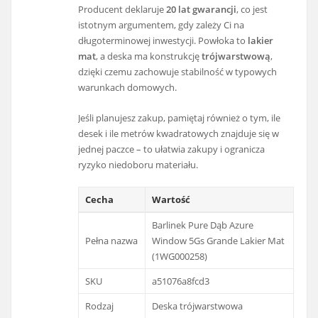
Producent deklaruje
20 lat gwarancji
, co jest
istotnym argumentem, gdy zależy Ci na
długoterminowej inwestycji. Powłoka to
lakier
mat
, a deska ma konstrukcję
trójwarstwową
,
dzięki czemu zachowuje stabilność w typowych
warunkach domowych.
Jeśli planujesz zakup, pamiętaj również o tym, ile
desek i ile metrów kwadratowych znajduje się w
jednej paczce – to ułatwia zakupy i ogranicza
ryzyko niedoboru materiału.
Cecha
Wartość
Barlinek Pure Dąb Azure
Pełna nazwa
Window 5Gs Grande Lakier Mat
(1WG000258)
SKU
a51076a8fcd3
Rodzaj
Deska trójwarstwowa