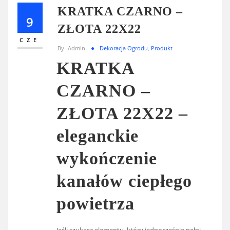
KRATKA CZARNO –
9
ZŁOTA 22X22
CZE
By
Admin
Dekoracja Ogrodu
,
Produkt
KRATKA
CZARNO –
ZŁOTA 22X22 –
eleganckie
wykończenie
kanałów ciepłego
powietrza
Jeśli szukasz elementu, który jednocześnie pełni