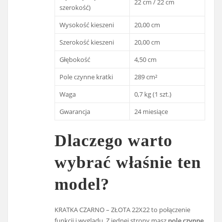
22 cm / 22 cm
szerokość)
Wysokość kieszeni
20,00 cm
Szerokość kieszeni
20,00 cm
Głębokość
4,50 cm
Pole czynne kratki
289 cm²
Waga
0,7 kg (1 szt.)
Gwarancja
24 miesiące
Dlaczego warto
wybrać właśnie ten
model?
KRATKA CZARNO – ZŁOTA 22X22 to połączenie
funkcji i wyglądu. Z jednej strony masz
pole czynne