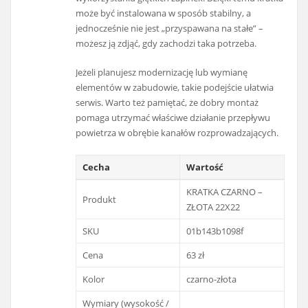
może być instalowana w sposób stabilny, a
jednocześnie nie jest „przyspawana na stałe” –
możesz ją zdjąć, gdy zachodzi taka potrzeba.
Jeżeli planujesz modernizację lub wymianę
elementów w zabudowie, takie podejście ułatwia
serwis. Warto też pamiętać, że dobry montaż
pomaga utrzymać właściwe działanie przepływu
powietrza w obrębie kanałów rozprowadzających.
Cecha
Wartość
KRATKA CZARNO –
Produkt
ZŁOTA 22X22
SKU
01b143b1098f
Cena
63 zł
Kolor
czarno-złota
Wymiary (wysokość /