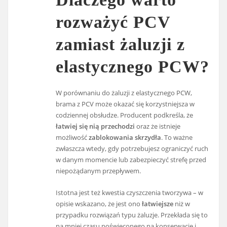
rozważyć PCV
zamiast żaluzji z
elastycznego PCW?
W porównaniu do żaluzji z elastycznego PCW,
brama z PCV może okazać się korzystniejsza w
codziennej obsłudze. Producent podkreśla, że
łatwiej się nią przechodzi
oraz że istnieje
możliwość
zablokowania skrzydła
. To ważne
zwłaszcza wtedy, gdy potrzebujesz ograniczyć ruch
w danym momencie lub zabezpieczyć strefę przed
niepożądanym przepływem.
Istotna jest też kwestia czyszczenia tworzywa – w
opisie wskazano, że jest ono
łatwiejsze
niż w
przypadku rozwiązań typu żaluzje. Przekłada się to
na mniej czasu poświęconego na konserwację i