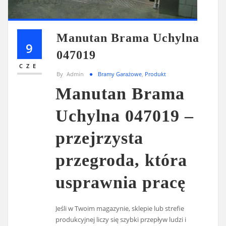
Manutan Brama Uchylna
9
047019
CZE
By
Admin
Bramy Garażowe
,
Produkt
Manutan Brama
Uchylna 047019 –
przejrzysta
przegroda, która
usprawnia pracę
Jeśli w Twoim magazynie, sklepie lub strefie
produkcyjnej liczy się szybki przepływ ludzi i