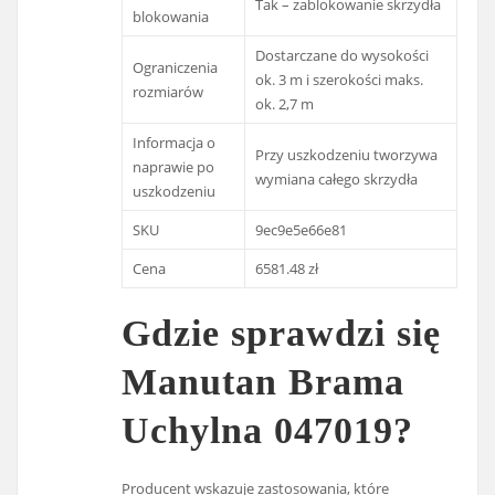
Tak – zablokowanie skrzydła
blokowania
Dostarczane do wysokości
Ograniczenia
ok. 3 m i szerokości maks.
rozmiarów
ok. 2,7 m
Informacja o
Przy uszkodzeniu tworzywa
naprawie po
wymiana całego skrzydła
uszkodzeniu
SKU
9ec9e5e66e81
Cena
6581.48 zł
Gdzie sprawdzi się
Manutan Brama
Uchylna 047019?
Producent wskazuje zastosowania, które