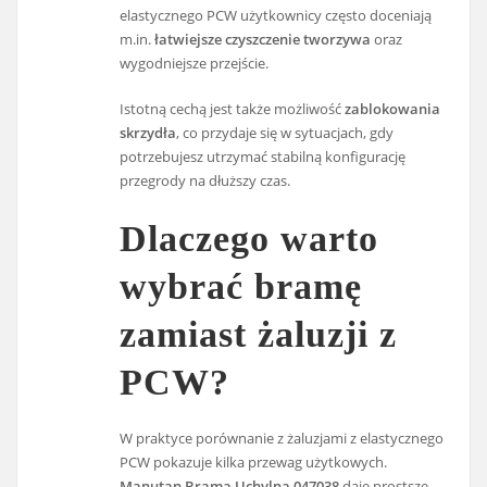
elastycznego PCW użytkownicy często doceniają
m.in.
łatwiejsze czyszczenie tworzywa
oraz
wygodniejsze przejście.
Istotną cechą jest także możliwość
zablokowania
skrzydła
, co przydaje się w sytuacjach, gdy
potrzebujesz utrzymać stabilną konfigurację
przegrody na dłuższy czas.
Dlaczego warto
wybrać bramę
zamiast żaluzji z
PCW?
W praktyce porównanie z żaluzjami z elastycznego
PCW pokazuje kilka przewag użytkowych.
Manutan Brama Uchylna 047038
daje prostsze