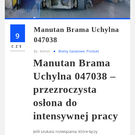
Manutan Brama Uchylna
9
047038
CZE
By
Admin
Bramy Garażowe
,
Produkt
Manutan Brama
Uchylna 047038 –
przezroczysta
osłona do
intensywnej pracy
Jeśli szukasz rozwiązania, które łączy