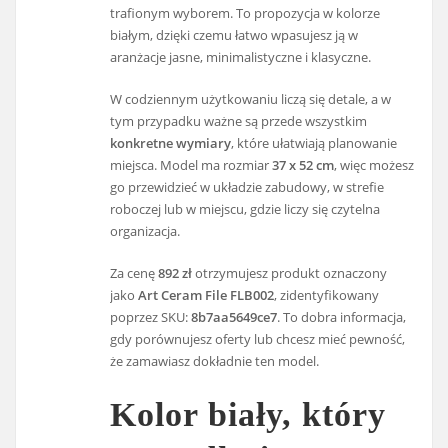
trafionym wyborem. To propozycja w kolorze
białym, dzięki czemu łatwo wpasujesz ją w
aranżacje jasne, minimalistyczne i klasyczne.
W codziennym użytkowaniu liczą się detale, a w
tym przypadku ważne są przede wszystkim
konkretne wymiary
, które ułatwiają planowanie
miejsca. Model ma rozmiar
37 x 52 cm
, więc możesz
go przewidzieć w układzie zabudowy, w strefie
roboczej lub w miejscu, gdzie liczy się czytelna
organizacja.
Za cenę
892 zł
otrzymujesz produkt oznaczony
jako
Art Ceram File FLB002
, zidentyfikowany
poprzez SKU:
8b7aa5649ce7
. To dobra informacja,
gdy porównujesz oferty lub chcesz mieć pewność,
że zamawiasz dokładnie ten model.
Kolor biały, który