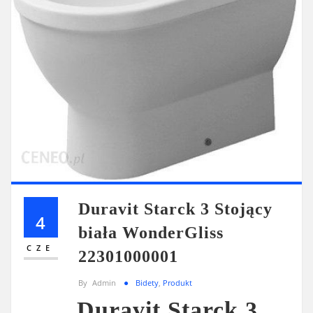
Duravit Starck 3 Stojący
4
biała WonderGliss
CZE
22301000001
By
Admin
Bidety
,
Produkt
Duravit Starck 3