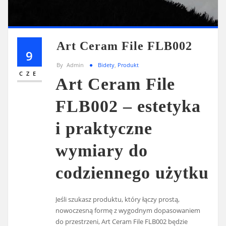
Art Ceram File FLB002
9
By
Admin
Bidety
,
Produkt
CZE
Art Ceram File
FLB002 – estetyka
i praktyczne
wymiary do
codziennego użytku
Jeśli szukasz produktu, który łączy prostą,
nowoczesną formę z wygodnym dopasowaniem
do przestrzeni, Art Ceram File FLB002 będzie