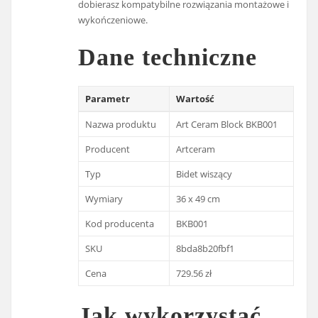
dobierasz kompatybilne rozwiązania montażowe i
wykończeniowe.
Dane techniczne
Parametr
Wartość
Nazwa produktu
Art Ceram Block BKB001
Producent
Artceram
Typ
Bidet wiszący
Wymiary
36 x 49 cm
Kod producenta
BKB001
SKU
8bda8b20fbf1
Cena
729.56 zł
Jak wykorzystać