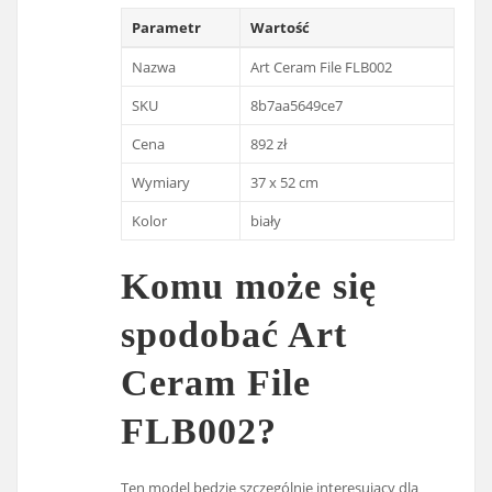
Parametr
Wartość
Nazwa
Art Ceram File FLB002
SKU
8b7aa5649ce7
Cena
892 zł
Wymiary
37 x 52 cm
Kolor
biały
Komu może się
spodobać Art
Ceram File
FLB002?
Ten model będzie szczególnie interesujący dla