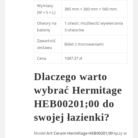
Wymiary
385 mm × 360 mm × 560 mm
(W × S × L)
Otwory na
1 otwór; możliwość wywiercenia
baterię
3 otworów
Zawartość
Bidet z mocowaniami
zestawu
Cena
1087,37 zł
Dlaczego warto
wybrać Hermitage
HEB00201;00 do
swojej łazienki?
Model
Art Ceram Hermitage HEB00201;00
łączy w