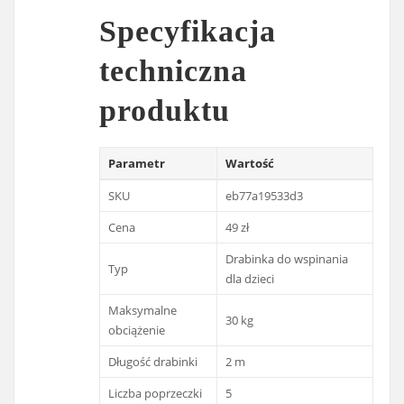
Specyfikacja
techniczna
produktu
Parametr
Wartość
SKU
eb77a19533d3
Cena
49 zł
Drabinka do wspinania
Typ
dla dzieci
Maksymalne
30 kg
obciążenie
Długość drabinki
2 m
Liczba poprzeczki
5