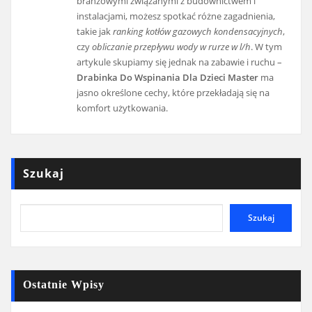
branżowymi związanymi z budownictwem i
instalacjami, możesz spotkać różne zagadnienia,
takie jak
ranking kotłów gazowych kondensacyjnych
,
czy
obliczanie przepływu wody w rurze w l/h
. W tym
artykule skupiamy się jednak na zabawie i ruchu –
Drabinka Do Wspinania Dla Dzieci Master
ma
jasno określone cechy, które przekładają się na
komfort użytkowania.
Szukaj
Szukaj
Ostatnie Wpisy