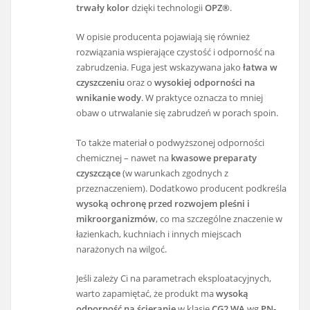
trwały kolor
dzięki technologii
OPZ®
.
W opisie producenta pojawiają się również
rozwiązania wspierające czystość i odporność na
zabrudzenia. Fuga jest wskazywana jako
łatwa w
czyszczeniu
oraz o
wysokiej odporności na
wnikanie wody
. W praktyce oznacza to mniej
obaw o utrwalanie się zabrudzeń w porach spoin.
To także materiał o podwyższonej odporności
chemicznej – nawet na
kwasowe preparaty
czyszczące
(w warunkach zgodnych z
przeznaczeniem). Dodatkowo producent podkreśla
wysoką ochronę przed rozwojem pleśni i
mikroorganizmów
, co ma szczególne znaczenie w
łazienkach, kuchniach i innych miejscach
narażonych na wilgoć.
Jeśli zależy Ci na parametrach eksploatacyjnych,
warto zapamiętać, że produkt ma
wysoką
odporność na ścieranie
w klasie
CG2 WA
wg
PN-