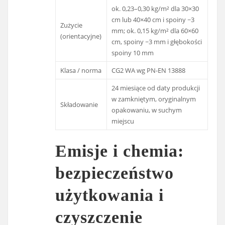
ok. 0,23–0,30 kg/m² dla 30×30
cm lub 40×40 cm i spoiny ~3
Zużycie
mm; ok. 0,15 kg/m² dla 60×60
(orientacyjne)
cm, spoiny ~3 mm i głębokości
spoiny 10 mm
Klasa / norma
CG2 WA wg PN-EN 13888
24 miesiące od daty produkcji
w zamkniętym, oryginalnym
Składowanie
opakowaniu, w suchym
miejscu
Emisje i chemia:
bezpieczeństwo
użytkowania i
czyszczenie