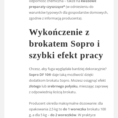
odporność chemiczna – także na
kwasowe
preparaty czyszczące*
(w odniesieniu do
warunków typowych dla gospodarstw domowych,
zgodnie z informacją producenta).
Wykończenie z
brokatem Sopro i
szybki efekt pracy
Chcesz, aby fuga wyglądała bardziej dekoracyjnie?
Sopro DF 10®
daje taką możliwość dzięki
dodatkom brokatu Sopro. Możesz osiągnąć efekt
złotego
lub
srebrnego połysku
, mieszając zaprawę
z odpowiednią ilością brokatu.
Producent określa maksymalne dozowanie: dla
opakowania 2,5 kg to
do 1 woreczka
brokatu 100
g, a dla 5 kg –
do 2 woreczków
. W praktyce