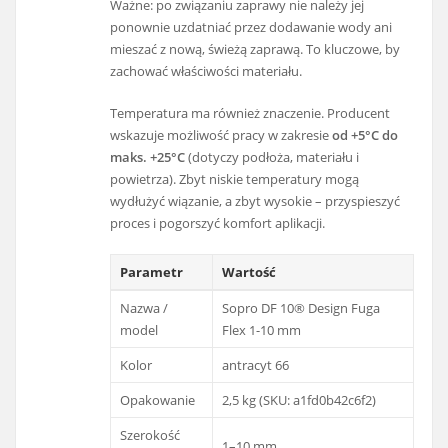
Ważne: po związaniu zaprawy nie należy jej
ponownie uzdatniać przez dodawanie wody ani
mieszać z nową, świeżą zaprawą. To kluczowe, by
zachować właściwości materiału.
Temperatura ma również znaczenie. Producent
wskazuje możliwość pracy w zakresie
od +5°C do
maks. +25°C
(dotyczy podłoża, materiału i
powietrza). Zbyt niskie temperatury mogą
wydłużyć wiązanie, a zbyt wysokie – przyspieszyć
proces i pogorszyć komfort aplikacji.
Parametr
Wartość
Nazwa /
Sopro DF 10® Design Fuga
model
Flex 1-10 mm
Kolor
antracyt 66
Opakowanie
2,5 kg (SKU: a1fd0b42c6f2)
Szerokość
1–10 mm