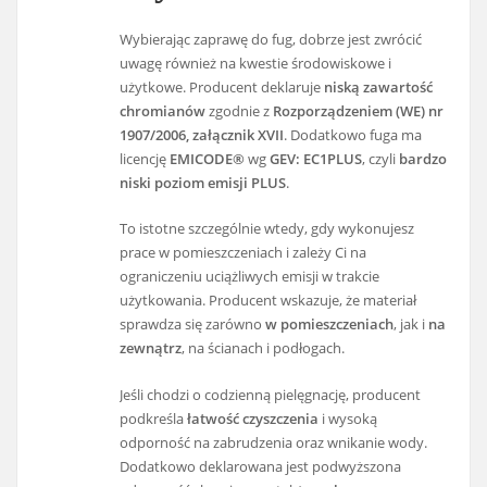
Wybierając zaprawę do fug, dobrze jest zwrócić
uwagę również na kwestie środowiskowe i
użytkowe. Producent deklaruje
niską zawartość
chromianów
zgodnie z
Rozporządzeniem (WE) nr
1907/2006, załącznik XVII
. Dodatkowo fuga ma
licencję
EMICODE®
wg
GEV: EC1PLUS
, czyli
bardzo
niski poziom emisji PLUS
.
To istotne szczególnie wtedy, gdy wykonujesz
prace w pomieszczeniach i zależy Ci na
ograniczeniu uciążliwych emisji w trakcie
użytkowania. Producent wskazuje, że materiał
sprawdza się zarówno
w pomieszczeniach
, jak i
na
zewnątrz
, na ścianach i podłogach.
Jeśli chodzi o codzienną pielęgnację, producent
podkreśla
łatwość czyszczenia
i wysoką
odporność na zabrudzenia oraz wnikanie wody.
Dodatkowo deklarowana jest podwyższona