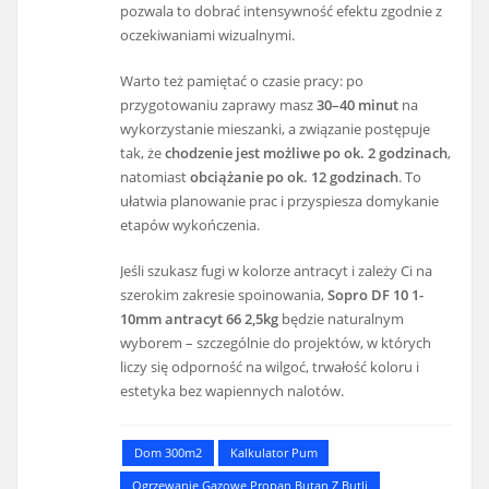
pozwala to dobrać intensywność efektu zgodnie z
oczekiwaniami wizualnymi.
Warto też pamiętać o czasie pracy: po
przygotowaniu zaprawy masz
30–40 minut
na
wykorzystanie mieszanki, a związanie postępuje
tak, że
chodzenie jest możliwe po ok. 2 godzinach
,
natomiast
obciążanie po ok. 12 godzinach
. To
ułatwia planowanie prac i przyspiesza domykanie
etapów wykończenia.
Jeśli szukasz fugi w kolorze antracyt i zależy Ci na
szerokim zakresie spoinowania,
Sopro DF 10 1-
10mm antracyt 66 2,5kg
będzie naturalnym
wyborem – szczególnie do projektów, w których
liczy się odporność na wilgoć, trwałość koloru i
estetyka bez wapiennych nalotów.
Dom 300m2
Kalkulator Pum
Ogrzewanie Gazowe Propan Butan Z Butli