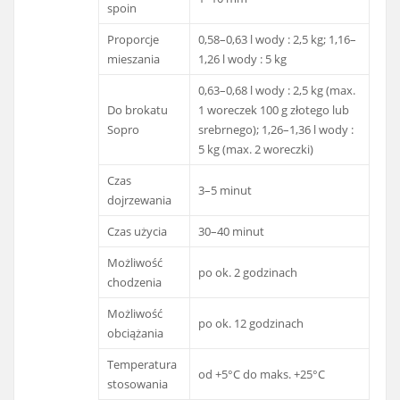
spoin
Proporcje
0,58–0,63 l wody : 2,5 kg; 1,16–
mieszania
1,26 l wody : 5 kg
0,63–0,68 l wody : 2,5 kg (max.
Do brokatu
1 woreczek 100 g złotego lub
Sopro
srebrnego); 1,26–1,36 l wody :
5 kg (max. 2 woreczki)
Czas
3–5 minut
dojrzewania
Czas użycia
30–40 minut
Możliwość
po ok. 2 godzinach
chodzenia
Możliwość
po ok. 12 godzinach
obciążania
Temperatura
od +5°C do maks. +25°C
stosowania