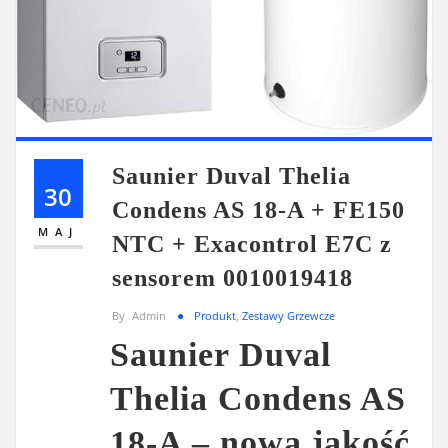
Saunier Duval Thelia
30
Condens AS 18-A + FE150
MAJ
NTC + Exacontrol E7C z
sensorem 0010019418
By
Admin
Produkt
,
Zestawy Grzewcze
Saunier Duval
Thelia Condens AS
18-A – nowa jakość