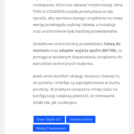
rozwiązanie, które ma ułatwiać modernizację. Seria
THELIA CONDENS została przemyślana w taki
sposób, aby wymiana starego urządzenia na nową
wersję przebiegała szybciej i łatwiej, a instalacja
oraz uruchomienie były bardziej przewidywalne.
Dodatkowo w konstrukcji przewidziano
listwę do
montażu
oraz
adapter wyjścia spalin (60/100)
, co
pomaga w sprawnym dopasowaniu urządzenia do
warunków technicznych budynku.
Jeżeli cenisz komfort obsługi, docenisz również to,
że systemy i interfejs są zaprojektowane w duchu
prostoty. W praktyce oznacza to mniej czasu na
konfigurację i większą pewność, że sterowanie
działa tak, jak oczekujesz.
Enea Taryfa G11
Usterka Online
Woda Z Kamieniem