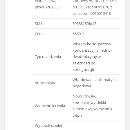
Pełna nazwa
Condens AS 18-A + FE150
produktu (SEO)
NTC + Exacontrol E7C z
sensorem 0010019418
SKU
59388189fd48
Cena
6680 zł
Wiszący kocioł gazowy
kondensacyjny (jedno- i
Typ urządzenia
dwufunkcyjny w
zależności od
konfiguracji)
Wbudowana automatyka
Automatyka
pogodowa
Nowy, trwały,
kompaktowy i lekki
Wymiennik ciepła
aluminiowy wymiennik
ciepła
Wydatek ciepłej