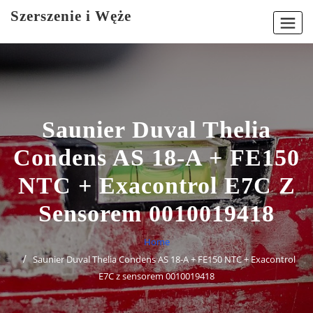
Skip
Szerszenie i Węże
to
content
Saunier Duval Thelia
Condens AS 18-A + FE150
NTC + Exacontrol E7C Z
Sensorem 0010019418
Home
Saunier Duval Thelia Condens AS 18-A + FE150 NTC + Exacontrol
E7C z sensorem 0010019418