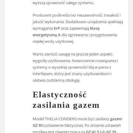
wyższą sprawność całego systemu.
Producent podkreśla też niezawodność, trwałość i
jakość wykonania. Dodatkowo urządzenia spełniają
wymagania
ErP
oraz zapewniają
klasę
energetyczną A
dla ogrzewania i przygotowania
ciepłej wody użytkowej.
Warto zwrócić uwagę na jeszcze jeden aspekt:
wygodę użytkowania. Nowoczesne rozwiązania i
systemy o wysokiej sprawności idą w parze z
interfejsem, który jest znany użytkownikom i
ułatwia codzienną obsługę.
Elastyczność
zasilania gazem
Model THELIA CONDENS może być zasilany
gazem
GZ 50
(ustawienie fabryczne). Po zmianie ustawień
możliwa jest również praca na
GZ 41,5
lub
GZ 35
.