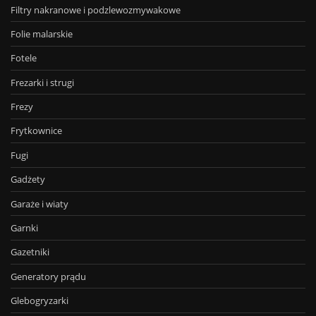
Filtry nakranowe i podzlewozmywakowe
Folie malarskie
Fotele
Frezarki i strugi
Frezy
Frytkownice
Fugi
Gadżety
Garaże i wiaty
Garnki
Gazetniki
Generatory prądu
Glebogryzarki