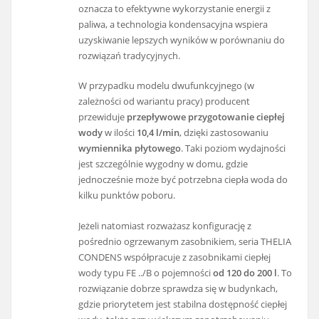
oznacza to efektywne wykorzystanie energii z
paliwa, a technologia kondensacyjna wspiera
uzyskiwanie lepszych wyników w porównaniu do
rozwiązań tradycyjnych.
W przypadku modelu dwufunkcyjnego (w
zależności od wariantu pracy) producent
przewiduje
przepływowe przygotowanie ciepłej
wody
w ilości
10,4 l/min
, dzięki zastosowaniu
wymiennika płytowego
. Taki poziom wydajności
jest szczególnie wygodny w domu, gdzie
jednocześnie może być potrzebna ciepła woda do
kilku punktów poboru.
Jeżeli natomiast rozważasz konfigurację z
pośrednio ogrzewanym zasobnikiem, seria THELIA
CONDENS współpracuje z zasobnikami ciepłej
wody typu FE ../B o pojemności
od 120 do 200 l
. To
rozwiązanie dobrze sprawdza się w budynkach,
gdzie priorytetem jest stabilna dostępność ciepłej