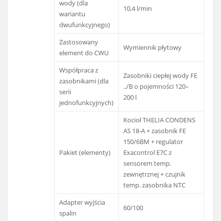
wody (dla
10,4 l/min
wariantu
dwufunkcyjnego)
Zastosowany
Wymiennik płytowy
element do CWU
Współpraca z
Zasobniki ciepłej wody FE
zasobnikami (dla
../B o pojemności 120–
serii
200 l
jednofunkcyjnych)
Kocioł THELIA CONDENS
AS 18-A + zasobnik FE
150/6BM + regulator
Pakiet (elementy)
Exacontrol E7C z
sensorem temp.
zewnętrznej + czujnik
temp. zasobnika NTC
Adapter wyjścia
60/100
spalin