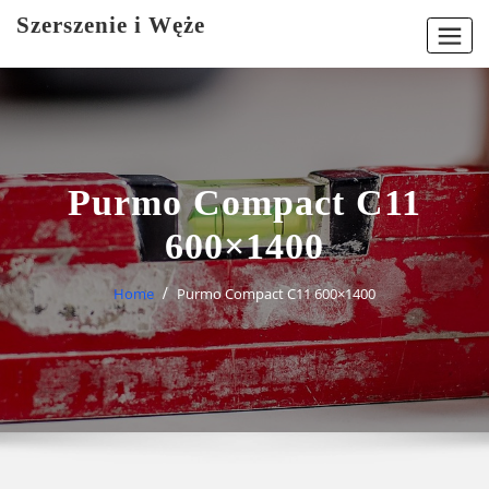
Skip
Szerszenie i Węże
to
content
Purmo Compact C11
600×1400
Home
Purmo Compact C11 600×1400