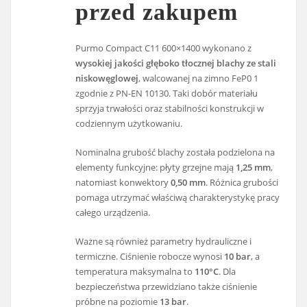
przed zakupem
Purmo Compact C11 600×1400 wykonano z
wysokiej jakości głęboko tłocznej blachy ze stali
niskowęglowej
, walcowanej na zimno FeP0 1
zgodnie z PN-EN 10130. Taki dobór materiału
sprzyja trwałości oraz stabilności konstrukcji w
codziennym użytkowaniu.
Nominalna grubość blachy została podzielona na
elementy funkcyjne: płyty grzejne mają
1,25 mm
,
natomiast konwektory
0,50 mm
. Różnica grubości
pomaga utrzymać właściwą charakterystykę pracy
całego urządzenia.
Ważne są również parametry hydrauliczne i
termiczne. Ciśnienie robocze wynosi
10 bar
, a
temperatura maksymalna to
110°C
. Dla
bezpieczeństwa przewidziano także ciśnienie
próbne na poziomie
13 bar
.