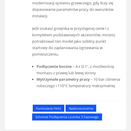
modernizacji systemu grzewczego, gdy liczy się
dopasowanie parametrów pracy do warunków
instalacji.
Jeśli szukasz grzejnika w przystępnej cenie i z
kompletem podstawowych akcesoriów, możesz
potraktować ten model jako solidny punkt
startowy do zaplanowania ogrzewania w
pomieszczeniu.
Podłączenie boczne
– 4 x G 1", z możliwością
montażu z prawej lub lewej strony
Wytrzymałe parametry pracy
– 10 bar ciśnienia
roboczego i 110°C temperatury maksymalnej
Formularze Html
Nasłonecznienie
Schemat Podłączenia Licznika 3 Fazowego