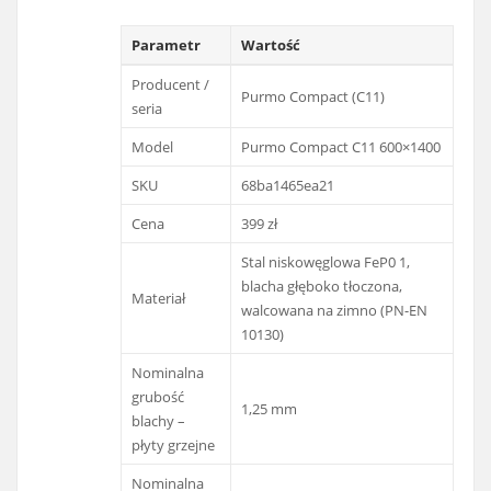
Parametr
Wartość
Producent /
Purmo Compact (C11)
seria
Model
Purmo Compact C11 600×1400
SKU
68ba1465ea21
Cena
399 zł
Stal niskowęglowa FeP0 1,
blacha głęboko tłoczona,
Materiał
walcowana na zimno (PN-EN
10130)
Nominalna
grubość
1,25 mm
blachy –
płyty grzejne
Nominalna