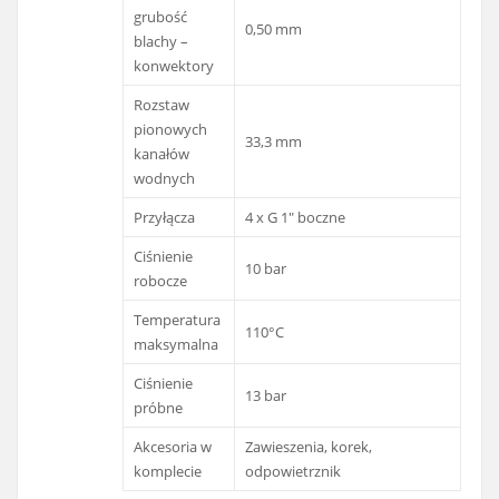
grubość
0,50 mm
blachy –
konwektory
Rozstaw
pionowych
33,3 mm
kanałów
wodnych
Przyłącza
4 x G 1" boczne
Ciśnienie
10 bar
robocze
Temperatura
110°C
maksymalna
Ciśnienie
13 bar
próbne
Akcesoria w
Zawieszenia, korek,
komplecie
odpowietrznik