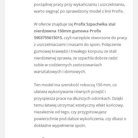
porządnej pracy przy wykańczaniu i uszczelnianiu,
warto sięgnąć po sprawdzony model z linii Profix.
W ofercie znajduje się
Profix Szpachelka stal
nierdzewna 150mm gumowa Profix
5903755615015
, czyli narzędzie stworzone do pracy
z uszczelniaczami i masami do spoin. Połączenie
gumowej krawędzi i trwałego korpusu ze stali
nierdzewnej sprawia, że szpachla dobrze radzi
sobie w codziennych zastosowaniach
warsztatowych i domowych.
Ten model ma szerokość roboczą 150 mm, co
ułatwia wykonywanie równych przejść i
przyspiesza prace na dłuższych odcinkach. Dzięki
temu łatwiej utrzymać estetyczny efekt końcowy,
niezależnie od tego, czy przygotowujesz
powierzchnie pod dalsze wykończenia, czy dbasz o
dokładne wypełnienie spoin.