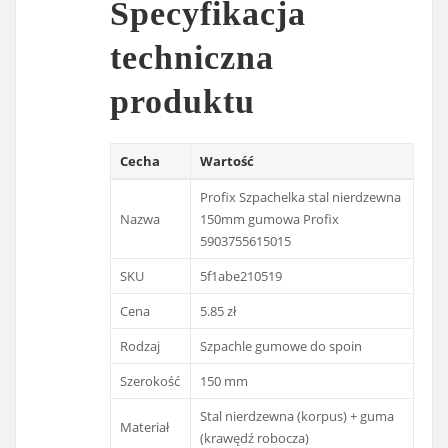
Specyfikacja
techniczna
produktu
Cecha
Wartość
Profix Szpachelka stal nierdzewna
Nazwa
150mm gumowa Profix
5903755615015
SKU
5f1abe210519
Cena
5.85 zł
Rodzaj
Szpachle gumowe do spoin
Szerokość
150 mm
Stal nierdzewna (korpus) + guma
Materiał
(krawędź robocza)