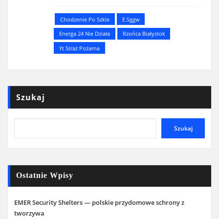
Chodzenie Po Szkle
E.sggw
Energa 24 Nie Działa
Rzońca Białystok
Yt Straż Pożarna
Szukaj
Szukaj
Ostatnie Wpisy
EMER Security Shelters — polskie przydomowe schrony z
tworzywa