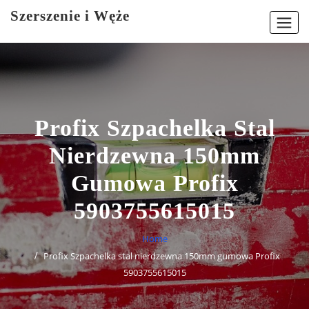
Skip
Szerszenie i Węże
to
content
Profix Szpachelka Stal
Nierdzewna 150mm
Gumowa Profix
5903755615015
Home
Profix Szpachelka stal nierdzewna 150mm gumowa Profix
5903755615015