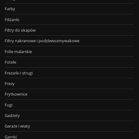
Farby
Filiżanki
Filtry do okapów
Filtry nakranowe i podzlewozmywakowe
Folie malarskie
Fotele
Frezarki i strugi
Frezy
Frytkownice
Fugi
Gadżety
Garaże i wiaty
Garnki