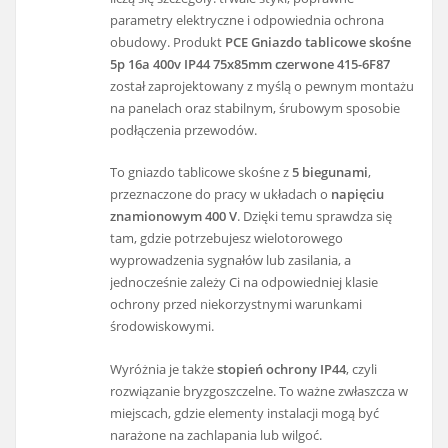
parametry elektryczne i odpowiednia ochrona
obudowy. Produkt
PCE Gniazdo tablicowe skośne
5p 16a 400v IP44 75x85mm czerwone 415-6F87
został zaprojektowany z myślą o pewnym montażu
na panelach oraz stabilnym, śrubowym sposobie
podłączenia przewodów.
To gniazdo tablicowe skośne z
5 biegunami
,
przeznaczone do pracy w układach o
napięciu
znamionowym 400 V
. Dzięki temu sprawdza się
tam, gdzie potrzebujesz wielotorowego
wyprowadzenia sygnałów lub zasilania, a
jednocześnie zależy Ci na odpowiedniej klasie
ochrony przed niekorzystnymi warunkami
środowiskowymi.
Wyróżnia je także
stopień ochrony IP44
, czyli
rozwiązanie bryzgoszczelne. To ważne zwłaszcza w
miejscach, gdzie elementy instalacji mogą być
narażone na zachlapania lub wilgoć.