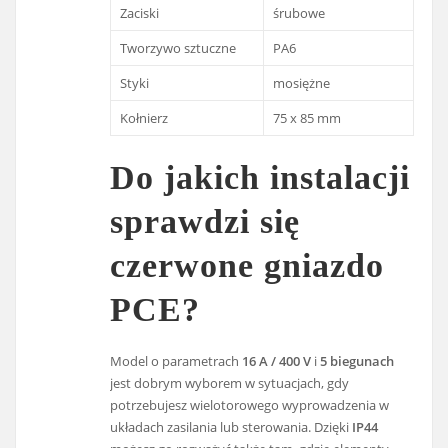
Zaciski
śrubowe
Tworzywo sztuczne
PA6
Styki
mosiężne
Kołnierz
75 x 85 mm
Do jakich instalacji
sprawdzi się
czerwone gniazdo
PCE?
Model o parametrach
16 A / 400 V
i
5 biegunach
jest dobrym wyborem w sytuacjach, gdy
potrzebujesz wielotorowego wyprowadzenia w
układach zasilania lub sterowania. Dzięki
IP44