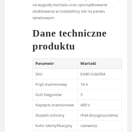
na wygodę montażu oraz uporządkowanie
okablowania w rozdzielnicy lub na panelu
serwisowym.
Dane techniczne
produktu
Parametr
Wartość
SKU
b54612c6e504
Prąd znamionowy
16 A
Ilość biegunów
5
Napięcie znamionowe
400 V
Stopień ochrony
IP44 (bryzgoszczelne)
Kolor identyfikacyjny
czerwony