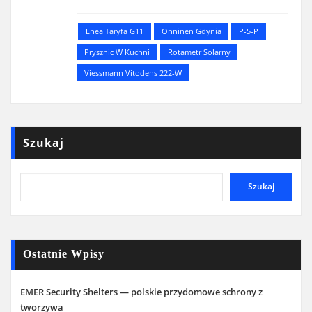
Enea Taryfa G11
Onninen Gdynia
P-5-P
Prysznic W Kuchni
Rotametr Solarny
Viessmann Vitodens 222-W
Szukaj
Szukaj
Ostatnie Wpisy
EMER Security Shelters — polskie przydomowe schrony z
tworzywa