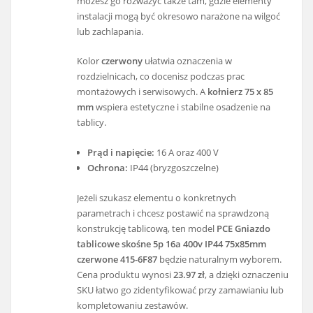
możesz go rozważyć także tam, gdzie elementy
instalacji mogą być okresowo narażone na wilgoć
lub zachlapania.
Kolor
czerwony
ułatwia oznaczenia w
rozdzielnicach, co docenisz podczas prac
montażowych i serwisowych. A
kołnierz 75 x 85
mm
wspiera estetyczne i stabilne osadzenie na
tablicy.
Prąd i napięcie:
16 A oraz 400 V
Ochrona:
IP44 (bryzgoszczelne)
Jeżeli szukasz elementu o konkretnych
parametrach i chcesz postawić na sprawdzoną
konstrukcję tablicową, ten model
PCE Gniazdo
tablicowe skośne 5p 16a 400v IP44 75x85mm
czerwone 415-6F87
będzie naturalnym wyborem.
Cena produktu wynosi
23.97 zł
, a dzięki oznaczeniu
SKU łatwo go zidentyfikować przy zamawianiu lub
kompletowaniu zestawów.