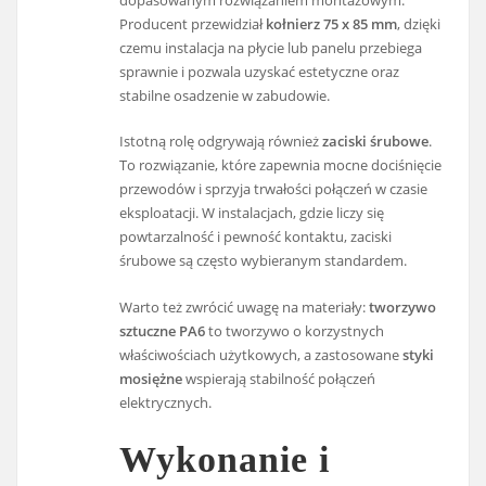
dopasowanym rozwiązaniem montażowym.
Producent przewidział
kołnierz 75 x 85 mm
, dzięki
czemu instalacja na płycie lub panelu przebiega
sprawnie i pozwala uzyskać estetyczne oraz
stabilne osadzenie w zabudowie.
Istotną rolę odgrywają również
zaciski śrubowe
.
To rozwiązanie, które zapewnia mocne dociśnięcie
przewodów i sprzyja trwałości połączeń w czasie
eksploatacji. W instalacjach, gdzie liczy się
powtarzalność i pewność kontaktu, zaciski
śrubowe są często wybieranym standardem.
Warto też zwrócić uwagę na materiały:
tworzywo
sztuczne PA6
to tworzywo o korzystnych
właściwościach użytkowych, a zastosowane
styki
mosiężne
wspierają stabilność połączeń
elektrycznych.
Wykonanie i