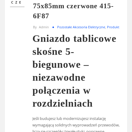
CZE
75x85mm czerwone 415-
6F87
By
Admin
Pozostałe Akcesoria Elektryczne
,
Produkt
Gniazdo tablicowe
skośne 5-
biegunowe –
niezawodne
połączenia w
rozdzielniach
Jeśli budujesz lub modernizujesz instalację
wymagającą solidnych wyprowadzeń przewodów,
liczą się szczegóły: trwałe styki, poprawne