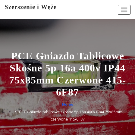
Skip
Szerszenie i Węże
to
content
PCE Gniazdo Tablicowe
Skośne 5p 16a 400v IP44
75x85mm Czerwone 415-
6F87
Home
PCE Gniazdo tablicowe skośne 5p 16a 400v IP44 75x85mm
czerwone 415-6F87