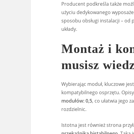
Producent podkreśla także możl
użyciu dedykowanego wyposażeni
sposobu obsługi instalacji – od
układy.
Montaż i kom
musisz wied
Wybierając moduł, kluczowe jes
kompatybilnego osprzętu. Opi
modułów: 0,5
, co ułatwia jego 
rozdzielnic.
Istotna jest również strona prz
przekaźnika bistabilnego
. Taka