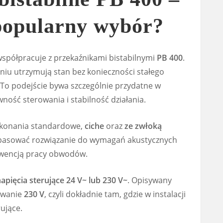
 popularny wybór?
spółpracuje z przekaźnikami bistabilnymi
PB 400
.
zeniu utrzymują stan bez konieczności stałego
 To podejście bywa szczególnie przydatne w
wność sterowania i stabilność działania.
ykonania standardowe,
ciche
oraz
ze zwłoką
dopasować rozwiązanie do wymagań akustycznych
kwencją pracy obwodów.
apięcia sterujące 24 V~ lub 230 V~
. Opisywany
owanie
230 V
, czyli dokładnie tam, gdzie w instalacji
rujące.