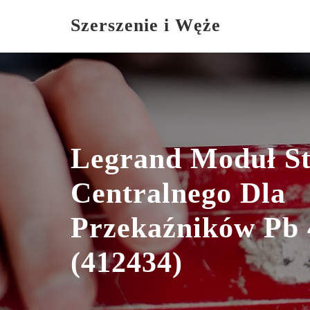
Skip
Szerszenie i Węże
to
content
Legrand Moduł S
Centralnego Dla
Przekaźników Pb 
(412434)