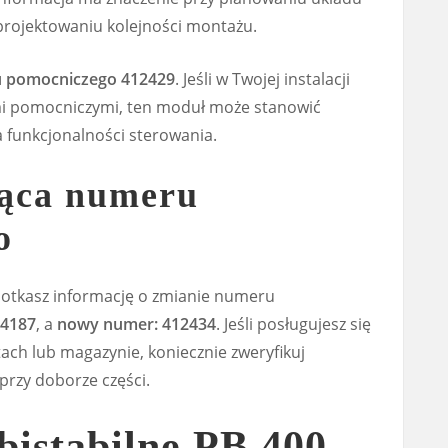
projektowaniu kolejności montażu.
u pomocniczego 412429
. Jeśli w Twojej instalacji
mi pomocniczymi, ten moduł może stanowić
 funkcjonalności sterowania.
ąca numeru
o
otkasz informację o zmianie numeru
04187
, a
nowy numer: 412434
. Jeśli posługujesz się
ch lub magazynie, koniecznie zweryfikuj
przy doborze części.
bistabilne PB 400 –