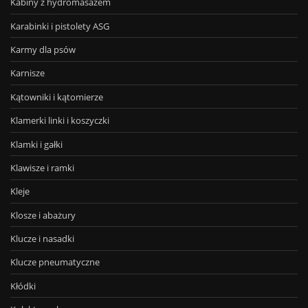
Kabiny z hydromasażem
Karabinki i pistolety ASG
Karmy dla psów
Karnisze
Kątowniki i kątomierze
Klamerki linki i koszyczki
Klamki i gałki
Klawisze i ramki
Kleje
Klosze i abażury
Klucze i nasadki
Klucze pneumatyczne
Kłódki