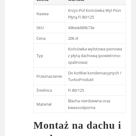
Krzys-Pol Końcówka Wyl Pion
Nazwa
Płytą Fi 80/125
SKU
49be4d89b73e
Cena
206 zł
Końcówka wylotowa pionowa
Typ
z płytą dachową (powietrzno-
spalinowa)
Do kotłów kondensacyjnych /
Przeznaczenie
TurboProdukt
Średnica
Fi 80/125
Blacha nierdzewna oraz
Materiał
kwasoodporna
Montaż na dachu i