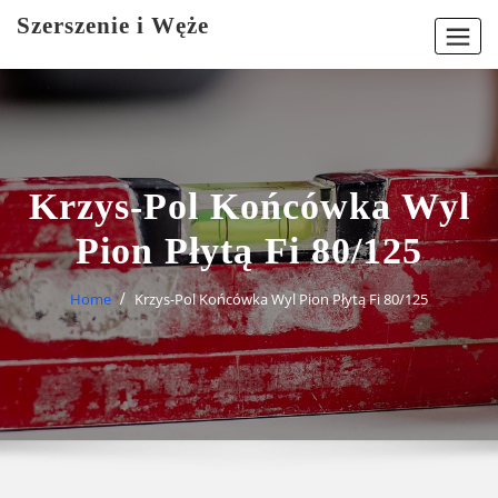
Skip
Szerszenie i Węże
to
content
Krzys-Pol Końcówka Wyl
Pion Płytą Fi 80/125
Home
Krzys-Pol Końcówka Wyl Pion Płytą Fi 80/125