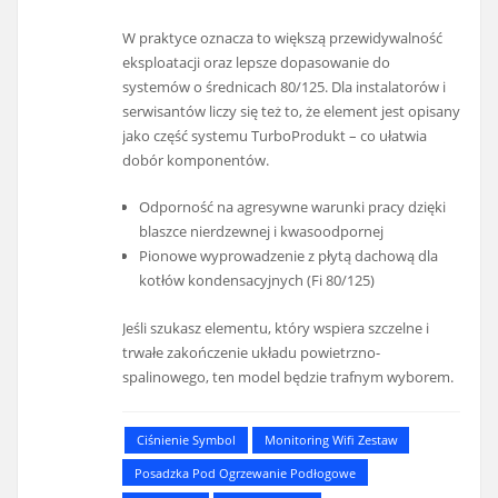
W praktyce oznacza to większą przewidywalność
eksploatacji oraz lepsze dopasowanie do
systemów o średnicach 80/125. Dla instalatorów i
serwisantów liczy się też to, że element jest opisany
jako część systemu TurboProdukt – co ułatwia
dobór komponentów.
Odporność na agresywne warunki pracy dzięki
blaszce nierdzewnej i kwasoodpornej
Pionowe wyprowadzenie z płytą dachową dla
kotłów kondensacyjnych (Fi 80/125)
Jeśli szukasz elementu, który wspiera szczelne i
trwałe zakończenie układu powietrzno-
spalinowego, ten model będzie trafnym wyborem.
Ciśnienie Symbol
Monitoring Wifi Zestaw
Posadzka Pod Ogrzewanie Podłogowe