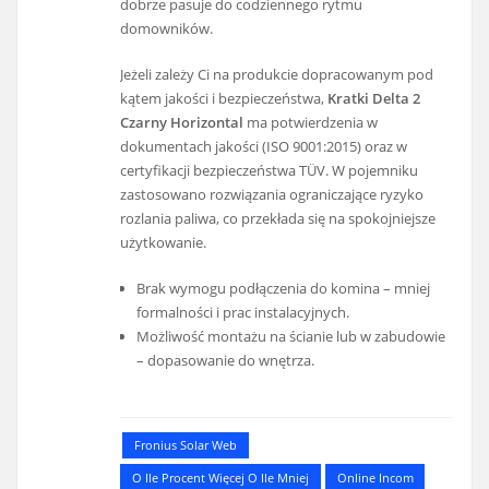
dobrze pasuje do codziennego rytmu
domowników.
Jeżeli zależy Ci na produkcie dopracowanym pod
kątem jakości i bezpieczeństwa,
Kratki Delta 2
Czarny Horizontal
ma potwierdzenia w
dokumentach jakości (ISO 9001:2015) oraz w
certyfikacji bezpieczeństwa TÜV. W pojemniku
zastosowano rozwiązania ograniczające ryzyko
rozlania paliwa, co przekłada się na spokojniejsze
użytkowanie.
Brak wymogu podłączenia do komina – mniej
formalności i prac instalacyjnych.
Możliwość montażu na ścianie lub w zabudowie
– dopasowanie do wnętrza.
Fronius Solar Web
O Ile Procent Więcej O Ile Mniej
Online Incom