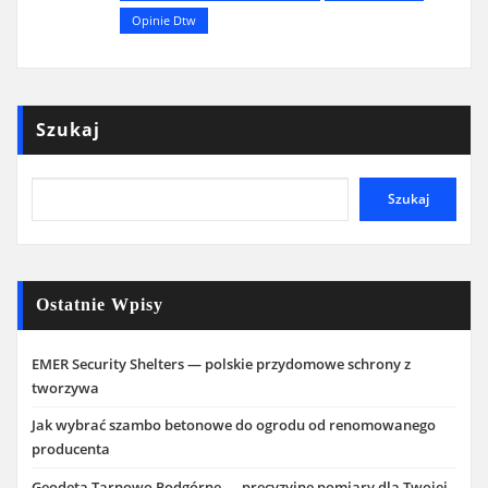
Opinie Dtw
Szukaj
Szukaj
Ostatnie Wpisy
EMER Security Shelters — polskie przydomowe schrony z
tworzywa
Jak wybrać szambo betonowe do ogrodu od renomowanego
producenta
Geodeta Tarnowo Podgórne — precyzyjne pomiary dla Twojej