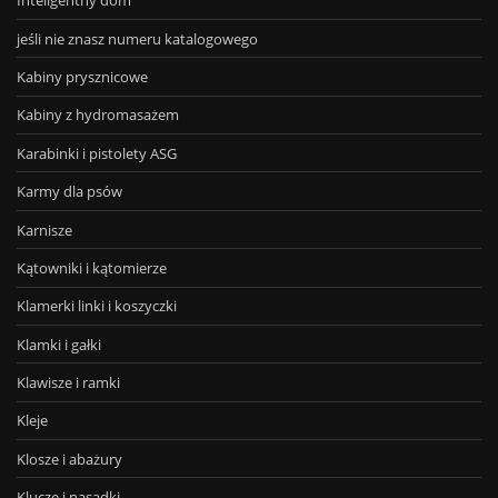
Inteligentny dom
jeśli nie znasz numeru katalogowego
Kabiny prysznicowe
Kabiny z hydromasażem
Karabinki i pistolety ASG
Karmy dla psów
Karnisze
Kątowniki i kątomierze
Klamerki linki i koszyczki
Klamki i gałki
Klawisze i ramki
Kleje
Klosze i abażury
Klucze i nasadki