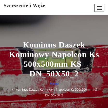
Skip
Szerszenie i Węże
to
content
Kominus Daszek
Kominowy Napoleon Ks
500x500mm KS-
DN_50X50_2
Home
Kominus Daszek Kominowy Napoleon Ks 500x500mm KS-
DN_50X50_2