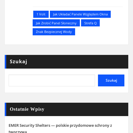
1 Volt
Jak Układać Panele Względem Okna
Jak Zrobić Panel Słoneczny
Strefa Q
Znak Bezpiecznej Wody
Szukaj
Szukaj
Ostatnie Wpisy
EMER Security Shelters — polskie przydomowe schrony z
tworzywa