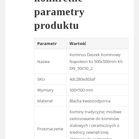
parametry
produktu
Parametr
Wartość
Kominus Daszek Kominowy
Nazwa
Napoleon Ks 500x500mm KS-
DN_50X50_2
SKU
4dc280ed03af
Wymiary
500×500 mm
Materiał
Blacha kwasoodporna
Kominy tradycyjne; możliwe
zastosowanie do kominów
stalowych i ceramicznych o
Przeznaczenie
średnicy zewnętrznej