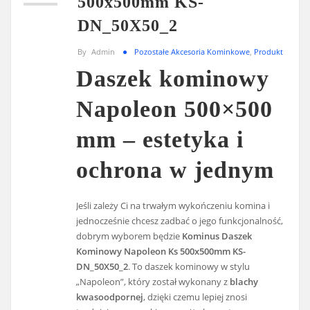
500x500mm KS-
DN_50X50_2
By
Admin
Pozostałe Akcesoria Kominkowe
,
Produkt
Daszek kominowy
Napoleon 500×500
mm – estetyka i
ochrona w jednym
Jeśli zależy Ci na trwałym wykończeniu komina i
jednocześnie chcesz zadbać o jego funkcjonalność,
dobrym wyborem będzie
Kominus Daszek
Kominowy Napoleon Ks 500x500mm KS-
DN_50X50_2
. To daszek kominowy w stylu
„Napoleon”, który został wykonany z
blachy
kwasoodpornej
, dzięki czemu lepiej znosi