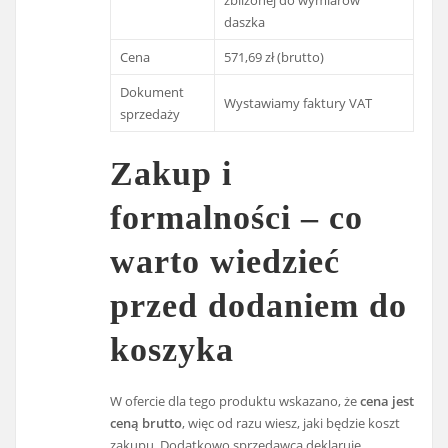
zbliżonej do wymiarów
daszka
Cena
571,69 zł (brutto)
Dokument
Wystawiamy faktury VAT
sprzedaży
Zakup i
formalności – co
warto wiedzieć
przed dodaniem do
koszyka
W ofercie dla tego produktu wskazano, że
cena jest
ceną brutto
, więc od razu wiesz, jaki będzie koszt
zakupu. Dodatkowo sprzedawca deklaruje