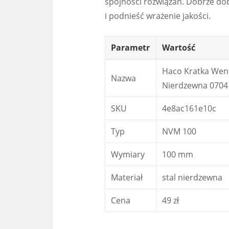
spójności rozwiązań. Dobrze dob
i podnieść wrażenie jakości.
Parametr
Wartość
Haco Kratka Went
Nazwa
Nierdzewna 0704
SKU
4e8ac161e10c
Typ
NVM 100
Wymiary
100 mm
Materiał
stal nierdzewna
Cena
49 zł