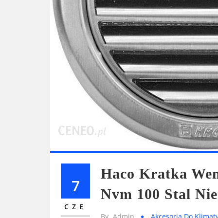
Haco Kratka Went
7
Nvm 100 Stal Ni
CZE
By
Admin
Akcesoria Do Klimaty