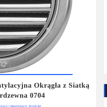
ylacyjna Okrągła z Siatką
erdzewna 0704
zacji I Wentylacji
,
Produkt