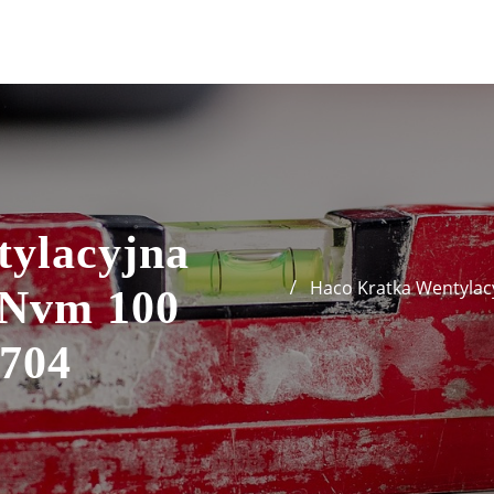
ylacyjna
Haco Kratka Wentylacy
 Nvm 100
0704