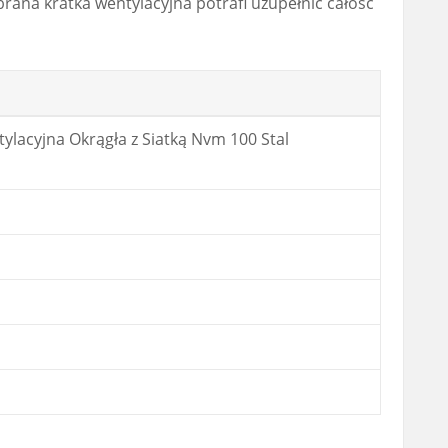
rana kratka wentylacyjna potrafi uzupełnić całość
ylacyjna Okrągła z Siatką Nvm 100 Stal