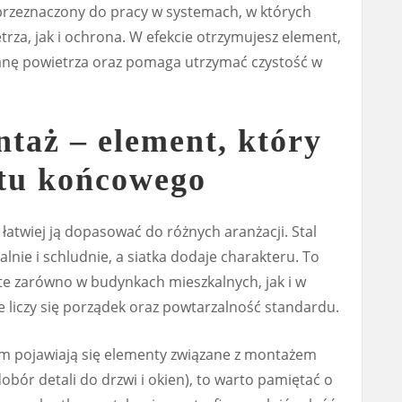
t przeznaczony do pracy w systemach, w których
trza, jak i ochrona. W efekcie otrzymujesz element,
anę powietrza oraz pomaga utrzymać czystość w
ntaż – element, który
ktu końcowego
e łatwiej ją dopasować do różnych aranżacji. Stal
lnie i schludnie, a siatka dodaje charakteru. To
te zarówno w budynkach mieszkalnych, jak i w
e liczy się porządek oraz powtarzalność standardu.
m pojawiają się elementy związane z montażem
obór detali do drzwi i okien), to warto pamiętać o