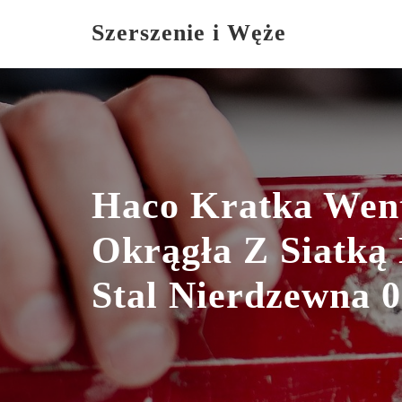
Skip
Szerszenie i Węże
to
content
Haco Kratka Went
Okrągła Z Siatką
Stal Nierdzewna 