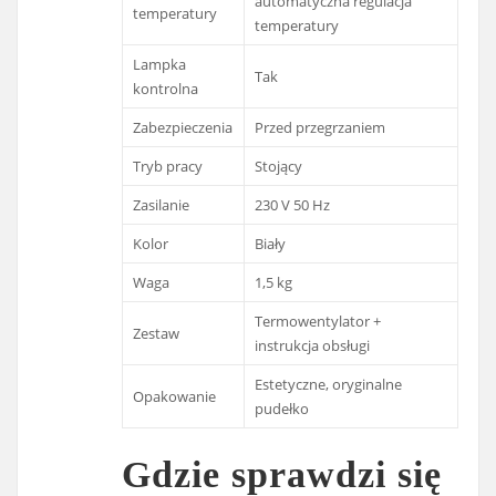
automatyczna regulacja
temperatury
temperatury
Lampka
Tak
kontrolna
Zabezpieczenia
Przed przegrzaniem
Tryb pracy
Stojący
Zasilanie
230 V 50 Hz
Kolor
Biały
Waga
1,5 kg
Termowentylator +
Zestaw
instrukcja obsługi
Estetyczne, oryginalne
Opakowanie
pudełko
Gdzie sprawdzi się