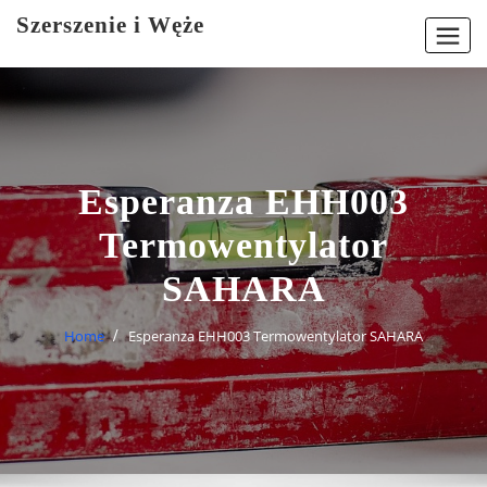
Skip
Szerszenie i Węże
to
content
Esperanza EHH003
Termowentylator
SAHARA
Home
Esperanza EHH003 Termowentylator SAHARA