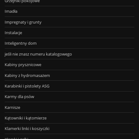
Grzejniki pokojowe
Imadła
Impregnaty i grunty
Instalacje
Inteligentny dom
jeśli nie znasz numeru katalogowego
Kabiny prysznicowe
Kabiny z hydromasażem
Karabinki i pistolety ASG
Karmy dla psów
Karnisze
Kątowniki i kątomierze
Klamerki linki i koszyczki