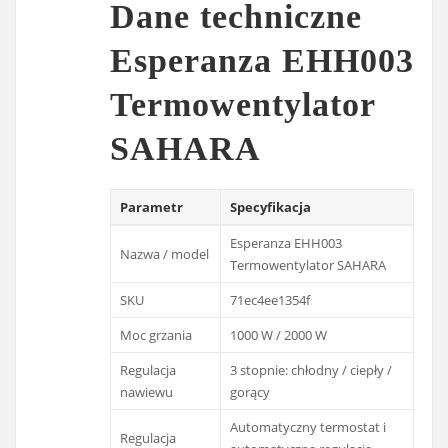
Dane techniczne
Esperanza EHH003
Termowentylator
SAHARA
Parametr
Specyfikacja
Esperanza EHH003
Nazwa / model
Termowentylator SAHARA
SKU
71ec4ee1354f
Moc grzania
1000 W / 2000 W
Regulacja
3 stopnie: chłodny / ciepły /
nawiewu
gorący
Automatyczny termostat i
Regulacja