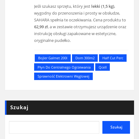
Jeśli szukasz sprzętu, który jest
lekki (1,5 kg)
,
wygodny do przenoszenia i prosty w obsłudze,
SAHARA spełnia te oczekiwania. Cena produktu to
62,99 zł
, a w zestawie otrzymujesz urządzenie oraz
instrukcję obsługi zapakowane w estetyczne,
oryginalne pudełko.
Bojler Galmet 200l
Dom 300m2
Half Cut Perc
Płyn Do Centralnego Ogrzewania
Qcell
Sprawność Elektrowni Węglowej
Szukaj
Szukaj