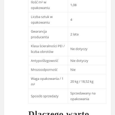
Ilość m² w
1,08
opakowaniu
Liczba sztuk w
4
opakowaniu
Gwarancja
2 lata
producenta
Klasa ścieralności PEI /
Ne dotyczy
liczba obrotów
Antypoślizgowość
Nie dotyczy
Mrozoodporność
Nie
Waga opakowania / 1
20 kg / 18,52 kg
m²
Sprzedawany na
Sposób sprzedaży
opakowania
Dlaczego warto