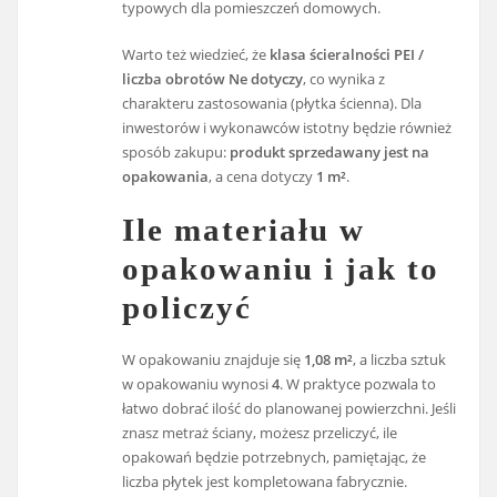
typowych dla pomieszczeń domowych.
Warto też wiedzieć, że
klasa ścieralności PEI /
liczba obrotów Ne dotyczy
, co wynika z
charakteru zastosowania (płytka ścienna). Dla
inwestorów i wykonawców istotny będzie również
sposób zakupu:
produkt sprzedawany jest na
opakowania
, a cena dotyczy
1 m²
.
Ile materiału w
opakowaniu i jak to
policzyć
W opakowaniu znajduje się
1,08 m²
, a liczba sztuk
w opakowaniu wynosi
4
. W praktyce pozwala to
łatwo dobrać ilość do planowanej powierzchni. Jeśli
znasz metraż ściany, możesz przeliczyć, ile
opakowań będzie potrzebnych, pamiętając, że
liczba płytek jest kompletowana fabrycznie.