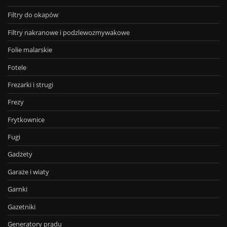
Filtry do okapów
Filtry nakranowe i podzlewozmywakowe
Folie malarskie
Fotele
Frezarki i strugi
Frezy
Frytkownice
Fugi
Gadżety
Garaże i wiaty
Garnki
Gazetniki
Generatory prądu