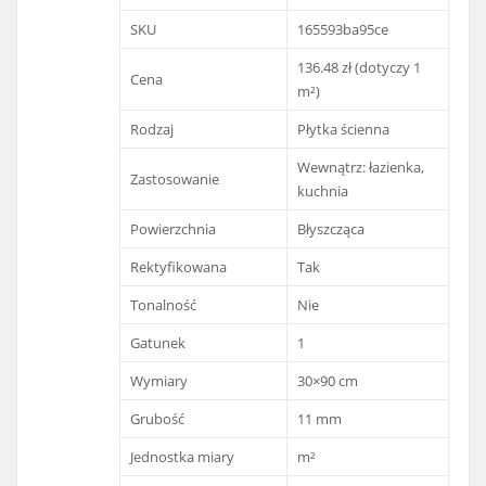
SKU
165593ba95ce
136.48 zł (dotyczy 1
Cena
m²)
Rodzaj
Płytka ścienna
Wewnątrz: łazienka,
Zastosowanie
kuchnia
Powierzchnia
Błyszcząca
Rektyfikowana
Tak
Tonalność
Nie
Gatunek
1
Wymiary
30×90 cm
Grubość
11 mm
Jednostka miary
m²