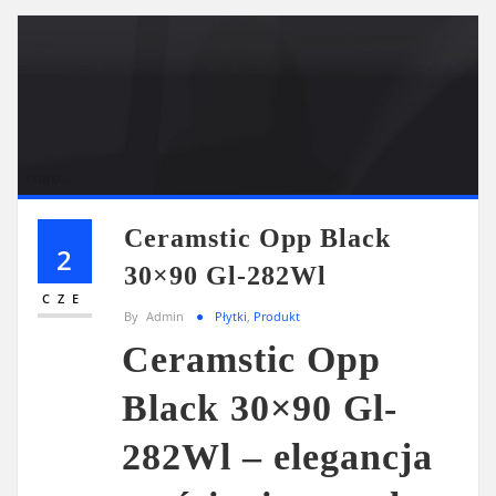
Ceramstic Opp Black
2
30×90 Gl-282Wl
CZE
By
Admin
Płytki
,
Produkt
Ceramstic Opp
Black 30×90 Gl-
282Wl – elegancja