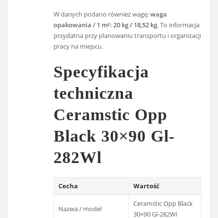
W danych podano również wagę:
waga
opakowania / 1 m²: 20 kg / 18,52 kg
. To informacja
przydatna przy planowaniu transportu i organizacji
pracy na miejscu.
Specyfikacja
techniczna
Ceramstic Opp
Black 30×90 Gl-
282Wl
Cecha
Wartość
Ceramstic Opp Black
Nazwa / model
30×90 Gl-282Wl