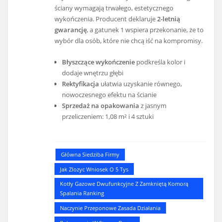
ściany wymagają trwałego, estetycznego
wykończenia. Producent deklaruje
2-letnią
gwarancję
, a gatunek 1 wspiera przekonanie, że to
wybór dla osób, które nie chcą iść na kompromisy.
Błyszczące wykończenie
podkreśla kolor i
dodaje wnętrzu głębi
Rektyfikacja
ułatwia uzyskanie równego,
nowoczesnego efektu na ścianie
Sprzedaż na opakowania
z jasnym
przeliczeniem: 1,08 m² i 4 sztuki
Główna Siedziba Firmy
Jak Zlozyc Wniosek O 5 Tys
Kotły Gazowe Dwufunkcyjne Z Zamkniętą Komorą
Spalania Ranking
Naczynie Przeponowe Zasada Działania