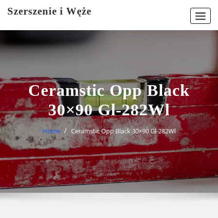
Skip
Szerszenie i Węże
to
content
Ceramstic Opp Black
30×90 Gl-282Wl
Home
Ceramstic Opp Black 30×90 Gl-282Wl