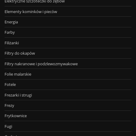
Elektryczne szczoteczki do zębów
Elementy kominków i pieców
Energia
Farby
Filiżanki
Filtry do okapów
Filtry nakranowe i podzlewozmywakowe
Folie malarskie
Fotele
Frezarki i strugi
Frezy
Frytkownice
Fugi