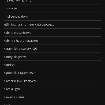
Impregnaty i grunty
Instalacje
Inteligentny dom
jeśli nie znasz numeru katalogowego
Kabiny prysznicowe
Kabiny z hydromasażem
Karabinki i pistolety ASG
Karmy dla psów
Karnisze
Kątowniki i kątomierze
Klamerki linki i koszyczki
Klamki i gałki
Klawisze i ramki
Kleje