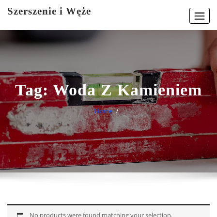
Skip
Szerszenie i Węże
to
content
Tag:
Woda Z Kamieniem
Home
No products were found matching your selection.