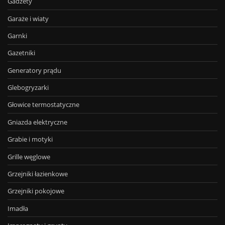
Gadżety
Garaże i wiaty
Garnki
Gazetniki
Generatory prądu
Glebogryzarki
Głowice termostatyczne
Gniazda elektryczne
Grabie i motyki
Grille węglowe
Grzejniki łazienkowe
Grzejniki pokojowe
Imadła