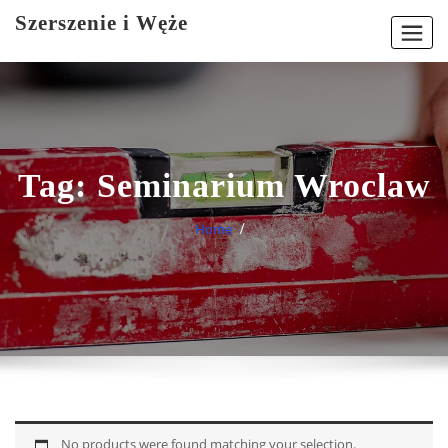
Skip
Szerszenie i Węże
to
content
Tag:
Seminarium Wroclaw
Home
No products were found matching your selection.