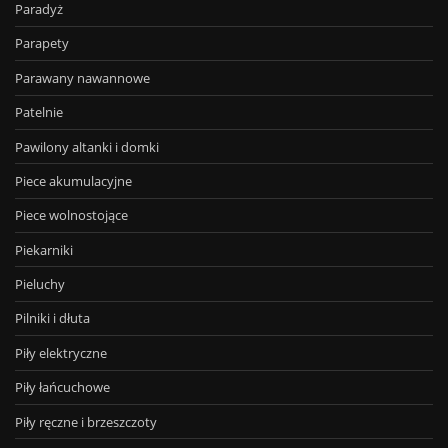
Paradyż
Parapety
Parawany nawannowe
Patelnie
Pawilony altanki i domki
Piece akumulacyjne
Piece wolnostojące
Piekarniki
Pieluchy
Pilniki i dłuta
Piły elektryczne
Piły łańcuchowe
Piły ręczne i brzeszczoty