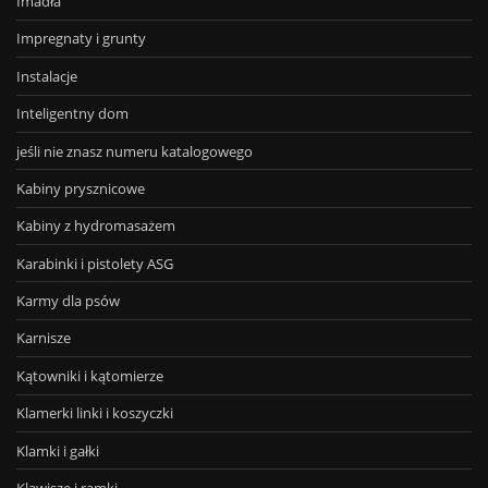
Imadła
Impregnaty i grunty
Instalacje
Inteligentny dom
jeśli nie znasz numeru katalogowego
Kabiny prysznicowe
Kabiny z hydromasażem
Karabinki i pistolety ASG
Karmy dla psów
Karnisze
Kątowniki i kątomierze
Klamerki linki i koszyczki
Klamki i gałki
Klawisze i ramki